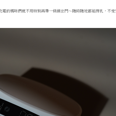
pe-C 充電的媽咪們就不用特別再帶一條線出門～隨時隨地都能擠乳，不