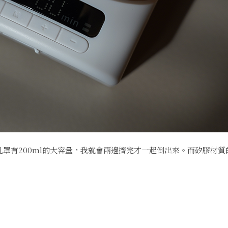
集乳罩有200ml的大容量，我就會兩邊擠完才一起倒出來。而矽膠材