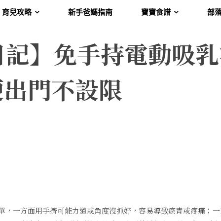
育兒攻略
新手爸媽指南
寶寶食譜
部
生活日記】免手持電動吸
便出門不設限
單，一方面用手擠可能力道或角度沒抓好，容易導致瘀青或疼痛；一