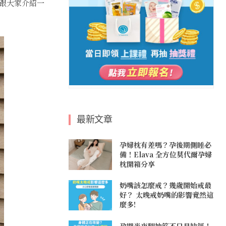
跟大家介紹一
最新文章
孕婦枕有差嗎？孕後期側睡必
備！Elava 全方位莫代爾孕婦
枕開箱分享
奶嘴該怎麼戒？幾歲開始戒最
好？ 太晚戒奶嘴的影響竟然這
麼多!
孕期半夜腿抽筋不只是缺鈣！