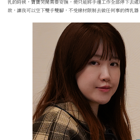
乳的時候，寶寶哭鬧需要安撫，便只能將手邊工作全部停下去處
款，讓我可以空下雙手雙腳，不受線材限制去做任何事的擠乳器