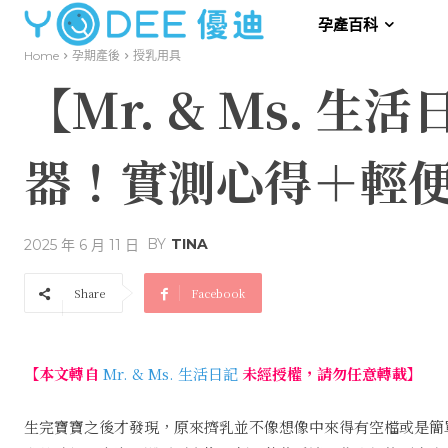
孕產百科
Home
孕期產後
授乳用具
【Mr. & Ms. 
器！實測心得＋輕
BY
TINA
2025 年 6 月 11 日
Share
Facebook
【本文轉自
Mr. & Ms. 生活日記
未經授權，請勿任意轉載】
生完寶寶之後才發現，原來擠乳並不像想像中來得有空檔或是簡