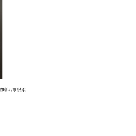
質的喇叭罩很柔