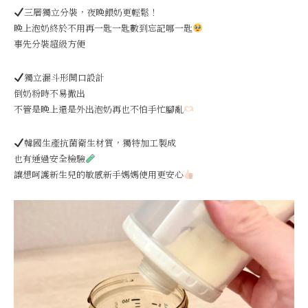
三層獨立分裝，夜晚餵奶更輕鬆！
晚上泡奶終於不用再一匙一匙數到忘記哪一匙
事先分裝超級方便
獨立漏斗形開口設計
倒奶粉時不易撒出
不管是晚上還是外出泡奶再也不怕手忙腳亂
韓國生產抗菌衛生材質，獨特加工製成
也有通過安全檢驗
讓想呵護新生兒的敏感新手媽媽使用更安心