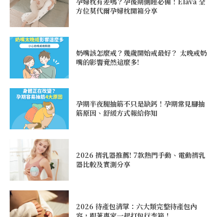
孕婦枕有差嗎？孕後期側睡必備！Elava 全
方位莫代爾孕婦枕開箱分享
奶嘴該怎麼戒？幾歲開始戒最好？ 太晚戒奶
嘴的影響竟然這麼多!
孕期半夜腿抽筋不只是缺鈣！孕期常見腳抽
筋原因、舒緩方式報給你知
2026 擠乳器推薦! 7款熱門手動、電動擠乳
器比較及實測分享
2026 待產包清單：六大類完整待產包內
容，跟著專家一起打包行李箱！