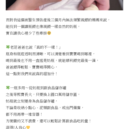
而對我這個被醫生預告產後三個月內無法頻繁親餵的媽媽來說，
能找到一個讓瓶餵也像親餵一樣自然的奶瓶，
實在讓我心裡少了些牽掛
老范爸爸也說「真的不一樣！」
瓶身和瓶底透明而清晰，可以清楚看到寶寶喝到哪裡，
喝到最後也不用一直搖晃奶瓶，就能順利餵完最後一滴，
爸爸餵得輕鬆、寶寶喝得開心，
這一點對我們來說真的超加分！
一瓶多用～從奶瓶到副食品儲存罐
之後等熙寶長大，只要換上圓口萬用儲存蓋，
奶瓶就立刻變身為食品儲存罐，
不論是收納小點心、泥類副食品，或出門備餐，
都不用再帶一堆容器！
方便簡約又不浪費，還可以輕鬆計算副食品吃的量！
深得J人我心