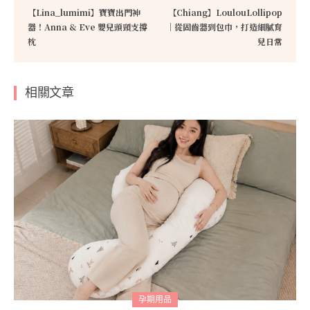
【Lina_lumimi】寶寶出門神
【Chiang】LoulouLollipop
器！Anna & Eve 嬰兒頭頸支撐
｜從固齒器到包巾，打造細膩育
枕
兒日常
相關文章
孕期用品