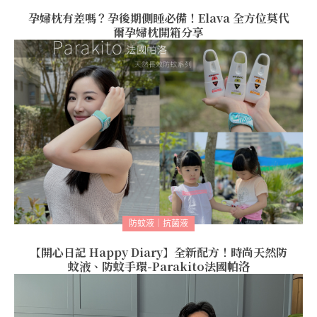
孕婦枕有差嗎？孕後期側睡必備！Elava 全方位莫代
爾孕婦枕開箱分享
防蚊液｜抗菌液
【開心日記 Happy Diary】全新配方！時尚天然防
蚊液、防蚊手環-Parakito法國帕洛