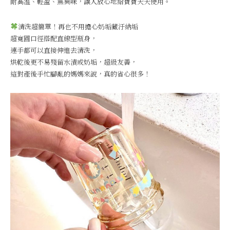
耐高溫、輕盈、無異味，讓人放心地給寶寶天天使用。
清洗超簡單！再也不用擔心奶垢藏汙納垢
超寬圓口徑搭配直線型瓶身，
連手都可以直接伸進去清洗，
烘乾後更不易殘留水漬或奶垢，超級友善，
這對產後手忙腳亂的媽媽來說，真的省心很多！