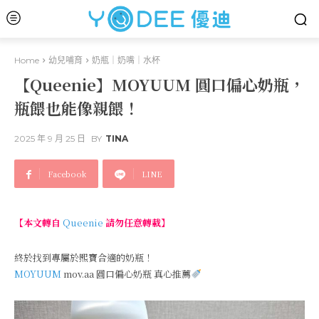
Home
幼兒哺育
奶瓶｜奶嘴｜水杯
【Queenie】MOYUUM 圓口偏心奶瓶，
瓶餵也能像親餵！
2025 年 9 月 25 日
BY
TINA
Facebook
LINE
【本文轉自
Queenie
請勿任意轉載】
終於找到專屬於熙寶合適的奶瓶！
MOYUUM
mov.aa 圓口偏心奶瓶 真心推薦