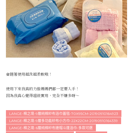
會隨著使用越洗越柔軟哦！
使用下來我真的力推媽媽們都一定要入手！
因為我真心覺得超級實用，完全不嫌多呀～
LANGE-棉之境-9層純棉紗布浴巾蓋毯-70X95CM-20190910164923
LANGE-棉之境-9層多功能紗布小方巾-22X22CM-20190910164339
LANGE-棉之境-6層純棉紗布連帽斗篷浴巾-多款可選