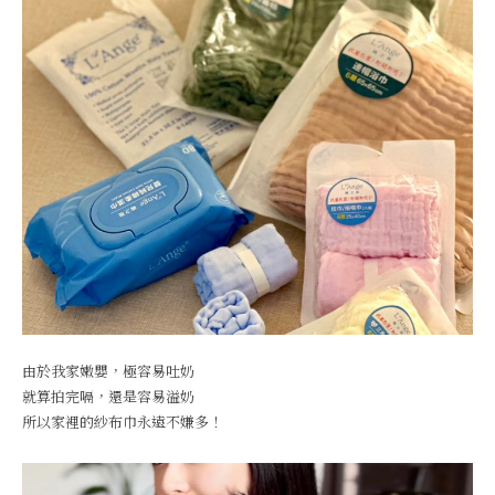
由於我家嫩嬰，極容易吐奶
就算拍完嗝，還是容易溢奶
所以家裡的紗布巾永遠不嫌多！