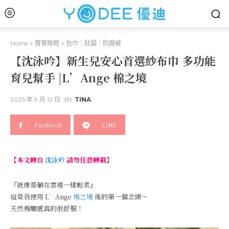
Home
寶寶睡眠
包巾｜肚圍｜防踢被
【沈泳吟】新生兒安心首選紗布巾 多功能
育兒幫手 |L’Ange 棉之境
2025 年 9 月 12 日
BY
TINA
Facebook
LINE
【本文轉自
沈泳吟
請勿任意轉載】
『就像是躺在雲裡一樣輕柔』
這是我使用 L’Ange
棉之境
後的第一個念頭～
天然棉觸感真的很舒服！