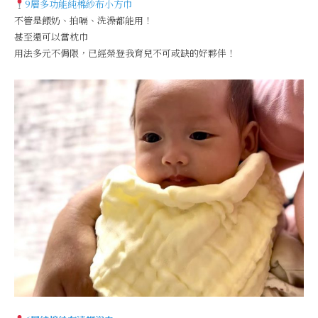
9層多功能純棉紗布小方巾
不管是餵奶、拍嗝、洗澡都能用！
甚至還可以當枕巾
用法多元不侷限，已經榮登我育兒不可或缺的好夥伴！