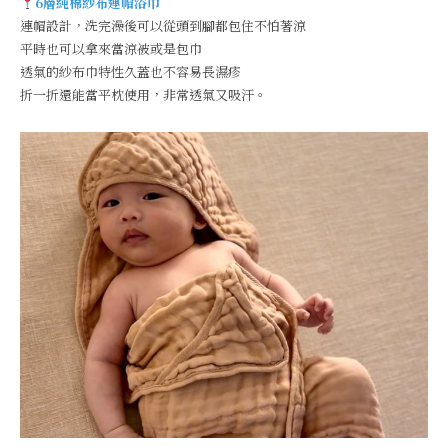
6層純棉紗布連帽浴巾
連帽設計，洗完澡後可以從頭到腳都包住不怕著涼
平時也可以拿來當涼被或是包巾
透氣的紗布巾特性久蓋也不容易長濕疹
折一折還能當平枕使用，非常透氣又吸汗。