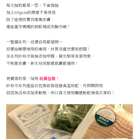
每次抽取都是一張，不會黏抽
加上60gsm的厚度不易滲透
除了能擦拭寶貝稚嫩皮膚
還能當作媽媽的卸妝棉或洗臉巾唷！
一整個系列，送禮自用都超棒～
但要給嫩嬰使用的東西，材質我當然要很把關！
全系列紗布巾皆無添加甲醛、螢光劑等有害物質，
不刺激皮膚，新生兒或敏感肌膚都適用！
更厲害的是，採用
抗菌包裝
！
紗布巾系列產品在包裝前皆經過高溫烘乾，可即開即用
但因為沒有添加柔軟劑，所以首次使用觸感較乾燥是正常的！