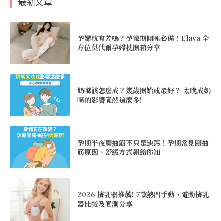
最新文章
孕婦枕有差嗎？孕後期側睡必備！Elava 全
方位莫代爾孕婦枕開箱分享
奶嘴該怎麼戒？幾歲開始戒最好？ 太晚戒奶
嘴的影響竟然這麼多!
孕期半夜腿抽筋不只是缺鈣！孕期常見腳抽
筋原因、舒緩方式報給你知
2026 擠乳器推薦! 7款熱門手動、電動擠乳
器比較及實測分享