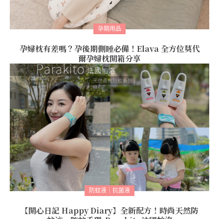
孕期用品
孕婦枕有差嗎？孕後期側睡必備！Elava 全方位莫代
爾孕婦枕開箱分享
防蚊液｜抗菌液
【開心日記 Happy Diary】全新配方！時尚天然防