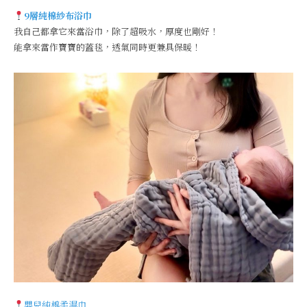
9層純棉紗布浴巾
我自己都拿它來當浴巾，除了超吸水，厚度也剛好！
能拿來當作寶寶的蓋毯，透氣同時更兼具保暖！
嬰兒純棉柔濕巾