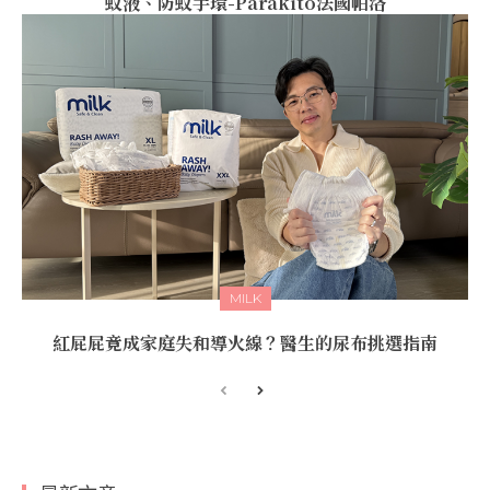
蚊液、防蚊手環-Parakito法國帕洛
MILK
紅屁屁竟成家庭失和導火線？醫生的尿布挑選指南