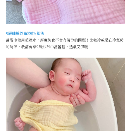
9層純棉紗布浴巾/蓋毯
當浴巾使用超吸水，厚度夠也不會有著涼的問題！比較冷或是在冷氣房
的時候，我都會拿9層紗布巾當蓋毯，透氣又保暖！