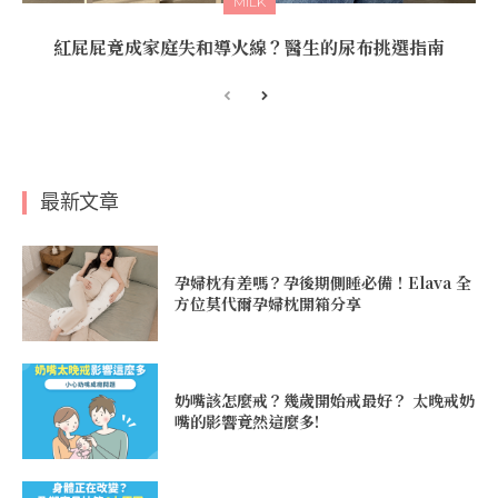
MILK
紅屁屁竟成家庭失和導火線？醫生的尿布挑選指南
最新文章
孕婦枕有差嗎？孕後期側睡必備！Elava 全
方位莫代爾孕婦枕開箱分享
奶嘴該怎麼戒？幾歲開始戒最好？ 太晚戒奶
嘴的影響竟然這麼多!