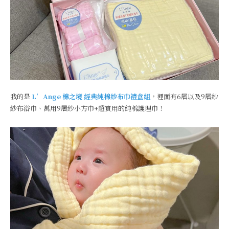
我的是
L’Ange 棉之境 經典純棉紗布巾禮盒組
，裡面有6層以及9層紗
紗布浴巾、萬用9層紗小方巾+超實用的純棉護理巾！