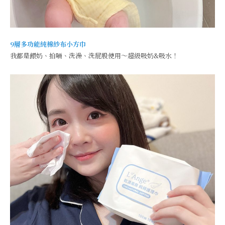
9層多功能純棉紗布小方巾
我都是餵奶、拍嗝、洗澡、洗屁股使用～超級吸奶&吸水！