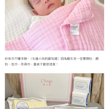
紗布巾不嫌多呀~（生過小孩的都知道）因為剛生完一定要擠奶、餵
奶、包巾、洗澡巾、當被子都很透氣！