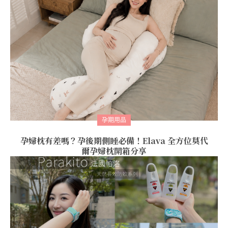
孕期用品
孕婦枕有差嗎？孕後期側睡必備！Elava 全方位莫代
爾孕婦枕開箱分享