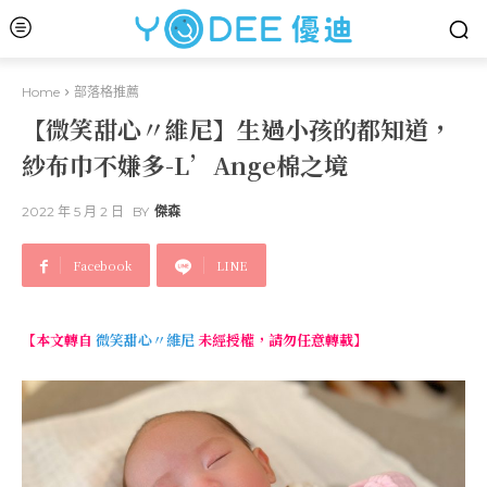
Home
部落格推薦
【微笑甜心〃維尼】生過小孩的都知道，
紗布巾不嫌多-L’Ange棉之境
2022 年 5 月 2 日
BY
傑森
Facebook
LINE
【本文轉自
微笑甜心〃維尼
未經授權，請勿任意轉載】