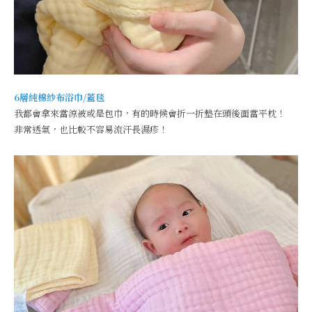
6層純棉紗布浴巾/蓋毯
我都會拿來當涼被或是包巾，有的時候會折一折墊在頭後面當平枕！
非常透氣，也比較不容易流汗長濕疹！