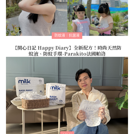
防蚊液｜抗菌液
【開心日記 Happy Diary】全新配方！時尚天然防
蚊液、防蚊手環-Parakito法國帕洛