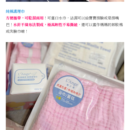
純棉護理巾
方便攜帶，可乾濕兩用
！可當口水巾，沾濕可以給寶寶擦臉或是擦嘴
巴！
水針不織布法製成，極高韌性不易撕破
，還可以當作媽媽的卸妝棉
或洗臉巾唷！