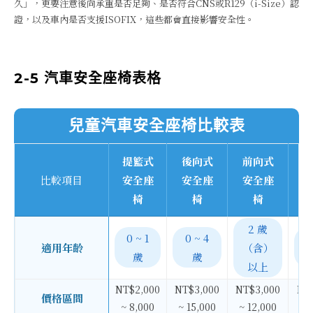
久」，更要注意後向承重是否足夠、是否符合CNS或R129（i-Size）認
證，以及車內是否支援ISOFIX，這些都會直接影響安全性。
2-5 汽車安全座椅表格
兒童汽車安全座椅比較表
提籃式
後向式
前向式
成
比較項目
安全座
安全座
安全座
椅
椅
椅
2 歲
0 ~ 1
0 ~ 4
0
適用年齡
（含）
歲
歲
以上
NT$2,000
NT$3,000
NT$3,000
NT
價格區間
~ 8,000
~ 15,000
~ 12,000
~ 