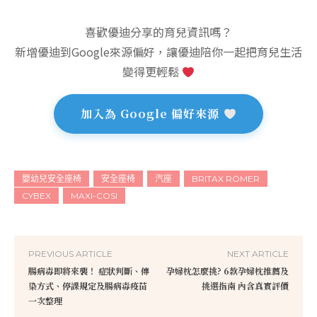
喜歡優迪分享的育兒資訊嗎？
新增優迪到Google來源偏好，讓優迪陪你一起把育兒生活
變得更輕鬆
加入為 Google 偏好來源
嬰幼兒安全座椅
安全座椅
汽座
BRITAX RÖMER
CYBEX
MAXI-COSI
PREVIOUS ARTICLE
NEXT ARTICLE
腸病毒即將來襲！ 症狀判斷、傳
孕婦枕怎麼挑? 6款孕婦枕推薦及
染方式、停課規定及腸病毒疫苗
挑選指南 內含真實評價
一次整理