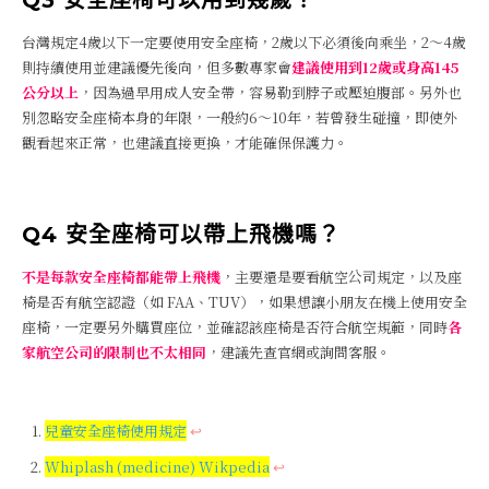
台灣規定4歲以下一定要使用安全座椅，2歲以下必須後向乘坐，2～4歲
則持續使用並建議優先後向，但多數專家會
建議使用到12歲或身高145
公分以上
，因為過早用成人安全帶，容易勒到脖子或壓迫腹部。另外也
別忽略安全座椅本身的年限，一般約6～10年，若曾發生碰撞，即使外
觀看起來正常，也建議直接更換，才能確保保護力。
Q4
安全座椅可以帶上飛機嗎？
不是每款安全座椅都能帶上飛機
，主要還是要看航空公司規定，以及座
椅是否有航空認證（如 FAA、TUV），如果想讓小朋友在機上使用安全
座椅，一定要另外購買座位，並確認該座椅是否符合航空規範，同時
各
家航空公司的限制也不太相同
，建議先查官網或詢問客服。
兒童安全座椅使用規定
↩︎
Whiplash (medicine) Wikpedia
↩︎