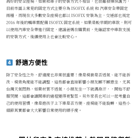
再好的安全座椅，如果和車子的安裝方式不相容，也很難發揮保護力，
目前市面上常見的固定方式主要分為 ISOFIX 系統 和 汽車安全帶固定
兩種，而現在大多數安全座椅也都以 ISOFIX 安裝為主，交通部也規定
2016 年後的轎車需配備 ISOFIX 固定系統，如果是較早期的車款，則可
以使用汽車安全帶進行固定，建議爸媽在購買前，先確認家中車款支援
的安裝方式，後續使用上也會比較安心。
舒適方便性
除了安全性之外，舒適度也非常很重要！像是椅套是否透氣、能不能拆
洗、椅背角度能不能調整，這些都會直接影響小朋友願不願意坐，尤其
台灣天氣悶熱，如果材質不透氣，小朋友坐一下就滿身汗，，開始不舒
服哭鬧，這都會讓開車的過程變得更緊張。另外家長也可以一起考量自
己的使用習慣，像是抱孩子上下車是否方便、座椅能不能旋轉，這些小
細節其實都會大大影響日常使用的順手度。