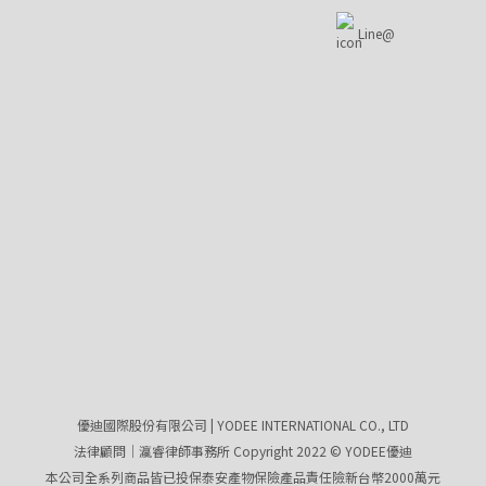
Line@
優迪國際股份有限公司 | YODEE INTERNATIONAL CO., LTD
法律顧問｜瀛睿律師事務所 Copyright 2022 © YODEE優迪
本公司全系列商品皆已投保泰安產物保險產品責任險新台幣2000萬元