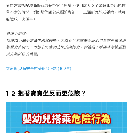
依然建議搭配增高墊或成長型安全座椅，使用成人安全帶時如果出現位
置不對的情況，例如勒住頸部或壓迫腹部，一旦遇到急煞或碰撞，就可
能造成二次傷害。
優迪小提醒:
12歲以下都不建議坐副駕駛座
，因為安全氣囊爆開時的力量對兒童來說
衝擊力非常大，再加上時速40公里的碰撞力，會讓孩子瞬間產生遠超過
成人能抓住的重量!
交通部 兒童安
全
座椅新法上路 (109年)
1-2 抱著寶寶坐反而更危險？