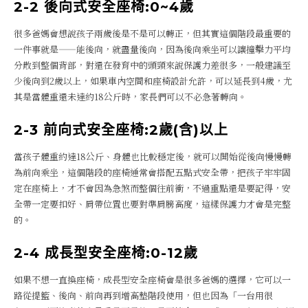
2-2 後向式安全座椅
:0~4歲
很多爸媽會想說孩子兩歲後是不是可以轉正，但其實這個階段最重要的
一件事就是——能後向，就盡量後向，因為後向乘坐可以讓撞擊力平均
分散到整個背部，對還在發育中的頭頸來說保護力差很多，一般建議至
少後向到2歲以上，如果車內空間和座椅設計允許，可以延長到4歲，尤
其是當體重還未達約18公斤時，家長們可以不必急著轉向。
2-3 前向式安全座椅:2歲(含)以上
當孩子體重約達18公斤、身體也比較穩定後，就可以開始從後向慢慢轉
為前向乘坐，這個階段的座椅通常會搭配五點式安全帶，把孩子牢牢固
定在座椅上，才不會因為急煞而整個往前衝，不過重點還是要記得，安
全帶一定要扣好、肩帶位置也要對準肩膀高度，這樣保護力才會是完整
的。
2-4 成長型安全座椅:0-12歲
如果不想一直換座椅，成長型安全座椅會是很多爸媽的選擇，它可以一
路從提籃、後向、前向再到增高墊階段使用，但也因為「一台用很