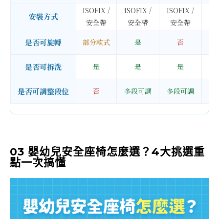
ISOFIX /
ISOFIX /
ISOFIX /
IS
安裝方式
安全帶
安全帶
安全帶
是否可旋轉
部分款式
是
否
部
是否可拆洗
是
是
是
是否可調整段位
否
多段可調
多段可調
多
03 嬰幼兒安全座椅怎麼選？4大挑選重
點一次搞懂