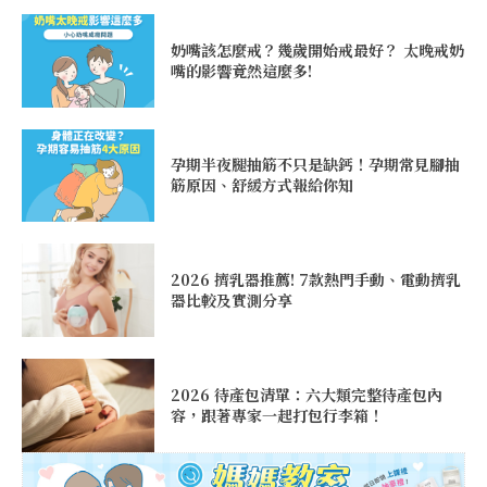
奶嘴該怎麼戒？幾歲開始戒最好？ 太晚戒奶
嘴的影響竟然這麼多!
孕期半夜腿抽筋不只是缺鈣！孕期常見腳抽
筋原因、舒緩方式報給你知
2026 擠乳器推薦! 7款熱門手動、電動擠乳
器比較及實測分享
2026 待產包清單：六大類完整待產包內
容，跟著專家一起打包行李箱！