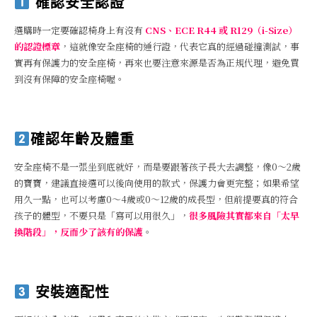
確認安全認證
選購時一定要確認椅身上有沒有
CNS、ECE R44 或 R129（i-Size）
的認證標章
，這就像安全座椅的通行證，代表它真的經過碰撞測試，事
實再有保護力的安全座椅，再來也要注意來源是否為正規代理，避免買
到沒有保障的安全座椅喔。
確認年齡及體重
安全座椅不是一張坐到底就好，而是要跟著孩子長大去調整，像0～2歲
的寶寶，建議直接選可以後向使用的款式，保護力會更完整；如果希望
用久一點，也可以考慮0～4歲或0～12歲的成長型，但前提要真的符合
孩子的體型，不要只是「寫可以用很久」，
很多風險其實都來自「太早
換階段」，反而少了該有的保護
。
安裝適配性