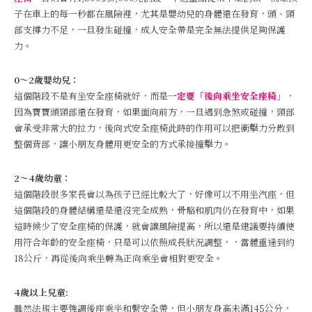
子在車上的每一秒都在風險裡，尤其是嬰幼兒的身體還在發育，頭、頸
部支撐力不足，一旦發生碰撞，成人安全帶是完全無法提供足夠保護
力。
0～2歲嬰幼兒：
這個階段不是有坐安全座椅就好，而是
一定要「後向乘坐安全座椅」
，
因為寶寶頭頸部還在發育，如果面向前方，一旦遇到急煞或碰撞，頸部
會承受非常大的拉力，後向式安全座椅此時的作用可以把衝擊力分散到
整個背部，讓小朋友身體用更安全的方式承接撞擊力。
2～4歲幼童：
這個階段很多家長會以為孩子已經比較大了，好像可以不用坐汽座，但
這個階段的身體結構還是還沒完全成熟，骨骼和肌肉仍在發育中，如果
這時候少了安全座椅的保護，就會讓風險提高，所以還是建議要持續使
用符合年齡的安全座椅，只是可以依照成長狀況調整，，當體重達到約
18公斤，再從後向乘坐轉為正向乘坐會相對更安全。
4歲以上兒童:
雖然法規主要強調後座乘坐和繫安全帶，但小朋友身高未滿145公分，