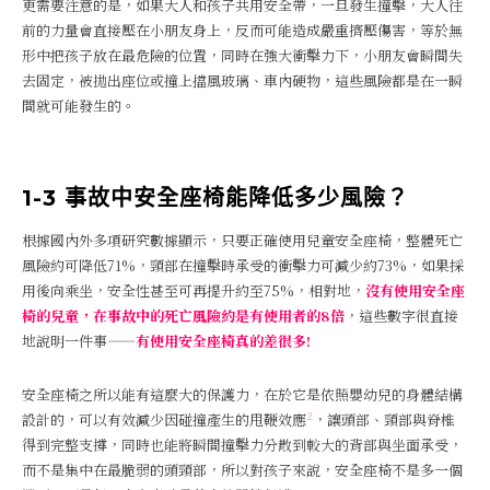
更需要注意的是，如果大人和孩子共用安全帶，一旦發生撞擊，大人往
前的力量會直接壓在小朋友身上，反而可能造成嚴重擠壓傷害，等於無
形中把孩子放在最危險的位置，同時在強大衝擊力下，小朋友會瞬間失
去固定，被拋出座位或撞上擋風玻璃、車內硬物，這些風險都是在一瞬
間就可能發生的。
1-3 事故中安全座椅能降低多少風險？
根據國內外多項研究數據顯示，只要正確使用兒童安全座椅，整體死亡
風險約可降低71%，頸部在撞擊時承受的衝擊力可減少約73%，如果採
用後向乘坐，安全性甚至可再提升約至75%，相對地，
沒有使用安全座
椅的兒童，在事故中的死亡風險約是有使用者的8倍
，這些數字很直接
地說明一件事——
有使用安全座椅真的差很多!
安全座椅之所以能有這麼大的保護力，在於它是依照嬰幼兒的身體結構
2
設計的，可以有效減少因碰撞產生的甩鞭效應
，讓頭部、頸部與脊椎
得到完整支撐，同時也能將瞬間撞擊力分散到較大的背部與坐面承受，
而不是集中在最脆弱的頭頸部，所以對孩子來說，安全座椅不是多一個