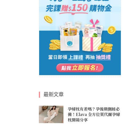
最新文章
孕婦枕有差嗎？孕後期側睡必
備！Elava 全方位莫代爾孕婦
枕開箱分享