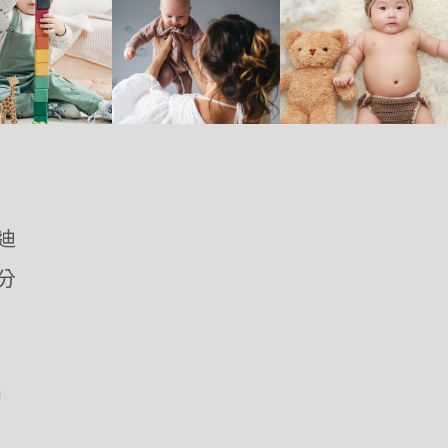
優迪
愛分
m