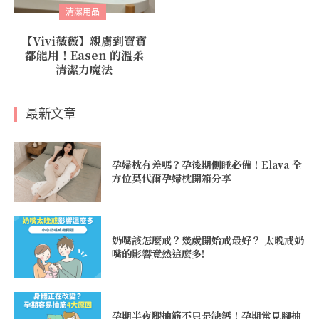
清潔用品
【Vivi薇薇】親膚到寶寶
都能用！Easen 的溫柔
清潔力魔法
最新文章
孕婦枕有差嗎？孕後期側睡必備！Elava 全
方位莫代爾孕婦枕開箱分享
奶嘴該怎麼戒？幾歲開始戒最好？ 太晚戒奶
嘴的影響竟然這麼多!
孕期半夜腿抽筋不只是缺鈣！孕期常見腳抽