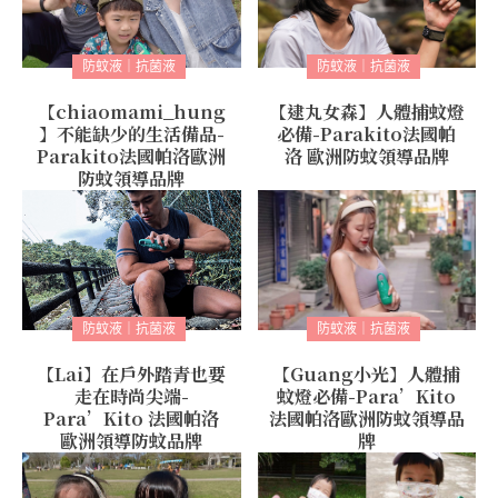
防蚊液｜抗菌液
防蚊液｜抗菌液
【chiaomami_hung
【逮丸女森】人體捕蚊燈
】不能缺少的生活備品-
必備-Parakito法國帕
Parakito法國帕洛歐洲
洛 歐洲防蚊領導品牌
防蚊領導品牌
防蚊液｜抗菌液
防蚊液｜抗菌液
【Lai】在戶外踏青也要
【Guang小光】人體捕
走在時尚尖端-
蚊燈必備-Para’Kito
Para’Kito 法國帕洛
法國帕洛歐洲防蚊領導品
歐洲領導防蚊品牌
牌