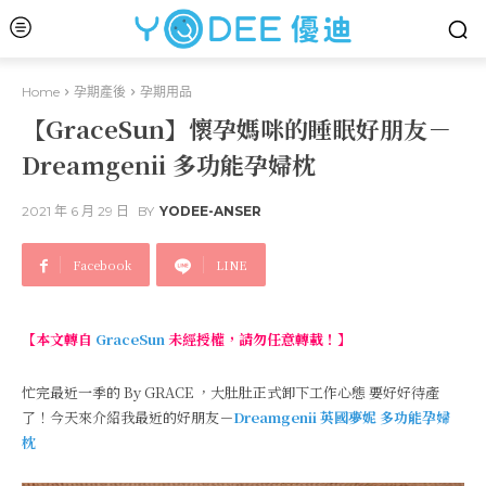
Home
孕期產後
孕期用品
【GraceSun】懷孕媽咪的睡眠好朋友－
Dreamgenii 多功能孕婦枕
2021 年 6 月 29 日
BY
YODEE-ANSER
Facebook
LINE
【本文轉自
GraceSun
未經授權，請勿任意轉載！】
忙完最近一季的 By GRACE ，大肚肚正式卸下工作心態 要好好待產
了！今天來介紹我最近的好朋友－
Dreamgenii 英國夢妮 多功能孕婦
枕