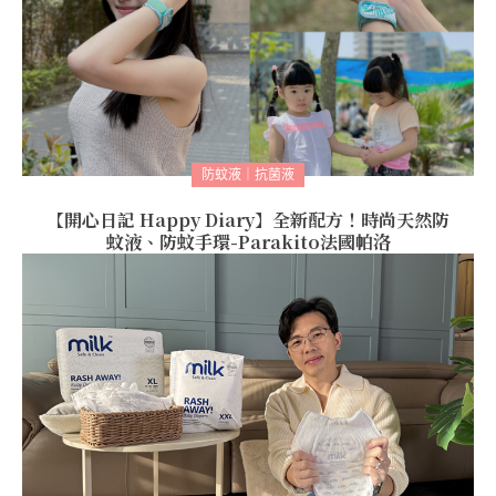
防蚊液｜抗菌液
【開心日記 Happy Diary】全新配方！時尚天然防
蚊液、防蚊手環-Parakito法國帕洛