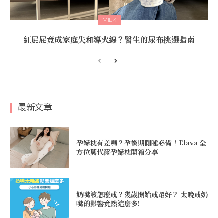
MILK
紅屁屁竟成家庭失和導火線？醫生的尿布挑選指南
最新文章
孕婦枕有差嗎？孕後期側睡必備！Elava 全
方位莫代爾孕婦枕開箱分享
奶嘴該怎麼戒？幾歲開始戒最好？ 太晚戒奶
嘴的影響竟然這麼多!