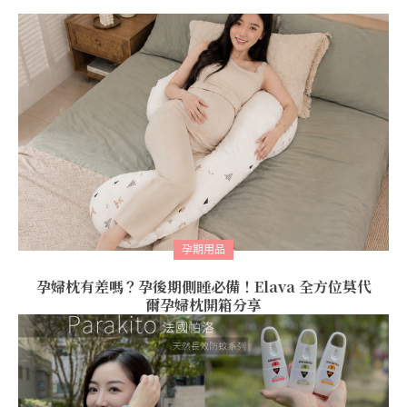
孕期用品
孕婦枕有差嗎？孕後期側睡必備！Elava 全方位莫代
爾孕婦枕開箱分享