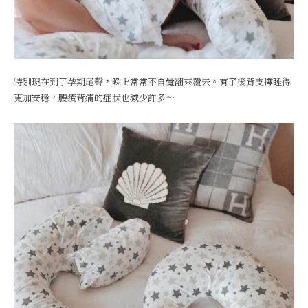
特別現在到了孕期尾聲，晚上常常不自覺翻來覆去。有了後背支撐睡得
更加安穩，腰痠背痛的症狀也減少許多～