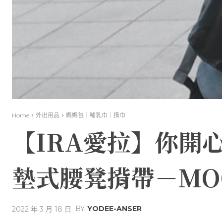
Home
外出用品
媽媽包｜哺乳巾｜揹巾
【IRA愛拉】你開
墊式腰凳揹帶－MO
BY
YODEE-ANSER
2022 年 3 月 18 日