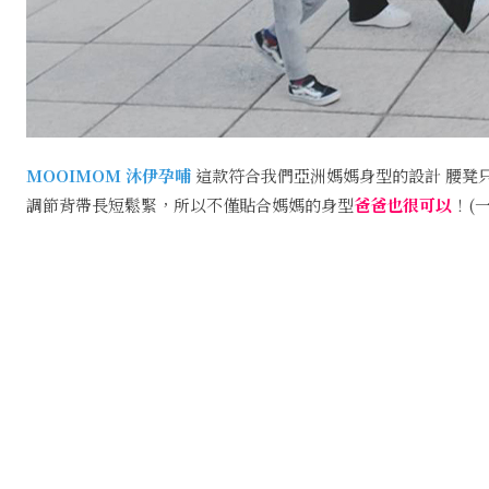
MOOIMOM 沐伊孕哺
這款符合我們亞洲媽媽身型的設計 腰凳只
調節背帶長短鬆緊，所以不僅貼合媽媽的身型
爸爸也很可以
！(