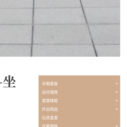
-坐
孕期產後
幼兒哺育
寶寶睡眠
外出用品
玩具童書
衣著寢飾