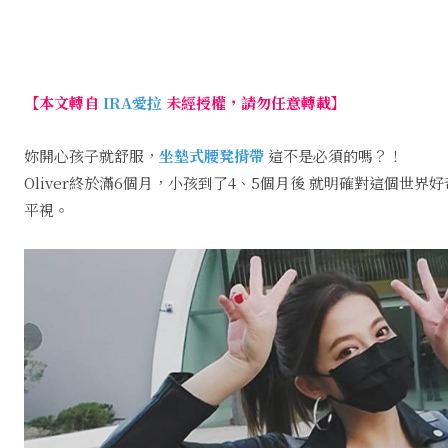
Share
Facebook
【本文轉自
IRA愛拉
未經授權，請勿任意轉載】
妳開心孩子就舒服，
坐墊式腰凳揹帶
這不是必須的嗎？！
Oliver終於滿6個月，小孩到了4、5個月後 就明確對這個
平視。