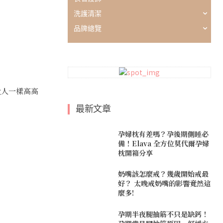
洗護清潔
品牌總覽
大人一樣高高
最新文章
孕婦枕有差嗎？孕後期側睡必
備！Elava 全方位莫代爾孕婦
枕開箱分享
奶嘴該怎麼戒？幾歲開始戒最
好？ 太晚戒奶嘴的影響竟然這
麼多!
孕期半夜腿抽筋不只是缺鈣！