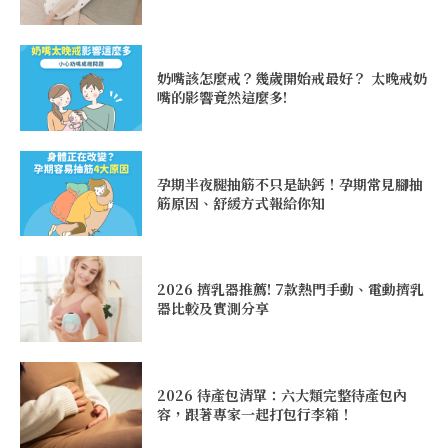
奶嘴該怎麼戒？幾歲開始戒最好？ 太晚戒奶
嘴的影響竟然這麼多!
孕期半夜腿抽筋不只是缺鈣！孕期常見腳抽
筋原因、舒緩方式報給你知
2026 擠乳器推薦! 7款熱門手動、電動擠乳
器比較及實測分享
2026 待產包清單：六大類完整待產包內
容，跟著專家一起打包行李箱！