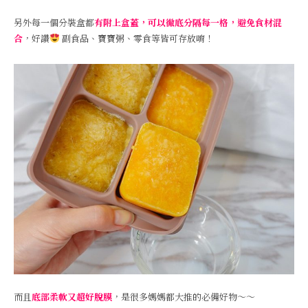
另外每一個分裝盒都
有附上盒蓋，可以徹底分隔每一格，避免食材混
合
，好讚
副食品、寶寶粥、零食等皆可存放唷！
而且
底部柔軟又超好脫膜
，是很多媽媽都大推的必備好物～～