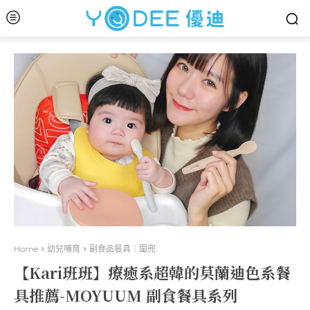
Home
幼兒哺育
副食品餐具｜圍兜
【Kari班班】療癒系超韓的莫蘭迪色系餐
具推薦-MOYUUM 副食餐具系列