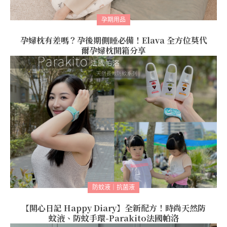
孕期用品
孕婦枕有差嗎？孕後期側睡必備！Elava 全方位莫代
爾孕婦枕開箱分享
防蚊液｜抗菌液
【開心日記 Happy Diary】全新配方！時尚天然防
蚊液、防蚊手環-Parakito法國帕洛