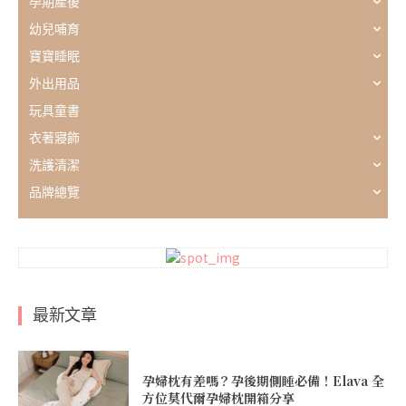
孕期產後
幼兒哺育
寶寶睡眠
外出用品
玩具童書
衣著寢飾
洗護清潔
品牌總覽
最新文章
孕婦枕有差嗎？孕後期側睡必備！Elava 全
方位莫代爾孕婦枕開箱分享