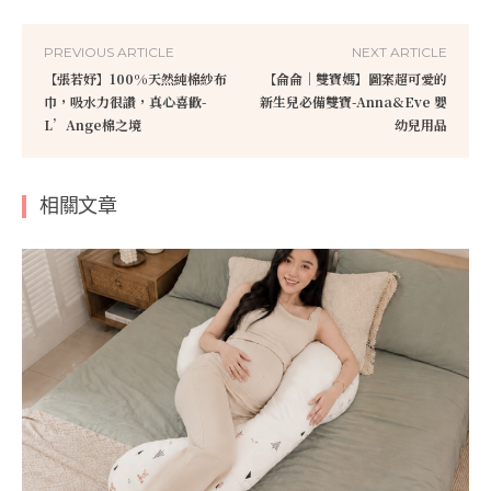
PREVIOUS ARTICLE
NEXT ARTICLE
【張若妤】100%天然純棉紗布
【侖侖｜雙寶媽】圖案超可愛的
巾，吸水力很讚，真心喜歡-
新生兒必備雙寶-Anna&Eve 嬰
L’Ange棉之境
幼兒用品
相關文章