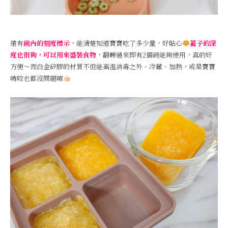
還有
碗內的刻度標示
，能清楚知道寶寶吃了多少量，好貼心
蓋子的深
度也很夠，可以用來盛裝食物
，翻轉過來即有2個碗能夠使用，真的好
方便～而白金矽膠的材質不但能高溫消毒之外、冷藏、加熱，或是寶寶
啃咬也都沒問題唷