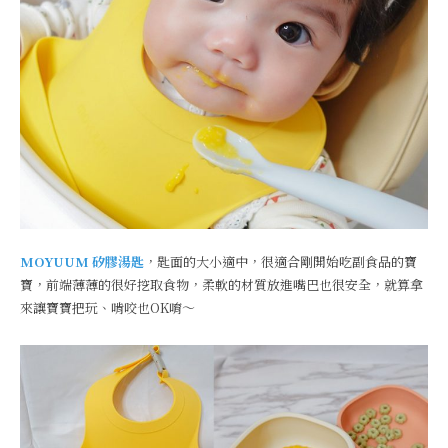
MOYUUM 矽膠湯匙
，匙面的大小適中，很適合剛開始吃副食品的寶
寶，前端薄薄的很好挖取食物，柔軟的材質放進嘴巴也很安全，就算拿
來讓寶寶把玩、啃咬也OK唷～