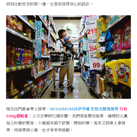
移到比較安全的那一邊，也是很深得我心的設計～
現在出門都會帶上揹帶，
MOOIMOM沐伊孕哺 坐墊式腰凳揹帶
只有
500g超輕量
！上次去夢時代週年慶，我們是推嬰兒推車，擁擠的人潮
加上吵雜的聲音，小風越來越不舒服，開始吵鬧。後來又回車上拿揹
帶，用揹帶揹小風，他才肯乖乖就範。