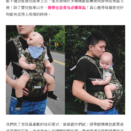
都不適合推嬰兒推車上去，後來發現好多媽媽都推薦使用揹帶搭乘最方
便！除了嬰兒推車以外，
揹帶也是育兒必備單品
！真心覺得每個育兒好
物都有派得上用場的時候。
我們挑了老班最喜歡的迷彩樣式，偷偷跟你們說：揹帶跟媽媽包都買爸
爸最愛的花色，爸爸就會心甘情願的幫忙揹，還會穿適合搭配揹帶的衣