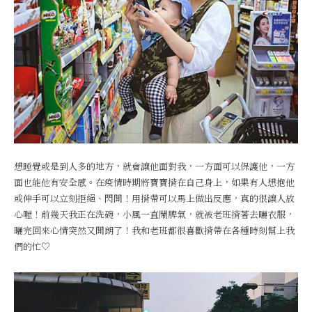
想睡覺或是到人多的地方，就會讓他面對我，一方面可以保護他，一方
面也能他有安全感。在疫情時期將寶寶揹在自己身上，如果有人想抱他
或伸手可以立刻拒絕、閃開！用揹帶可以馬上做出反應，真的很讓人放
心喔！前幾天我正在洗碗，小風一直鬧脾氣，就被老班揹著去曬衣服，
曬完回來心情突然又開朗了！我和老班都很喜歡揹帶在各種時刻幫上我
們的忙♡