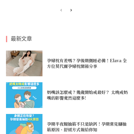
最新文章
孕婦枕有差嗎？孕後期側睡必備！Elava 全
方位莫代爾孕婦枕開箱分享
奶嘴該怎麼戒？幾歲開始戒最好？ 太晚戒奶
嘴的影響竟然這麼多!
孕期半夜腿抽筋不只是缺鈣！孕期常見腳抽
筋原因、舒緩方式報給你知