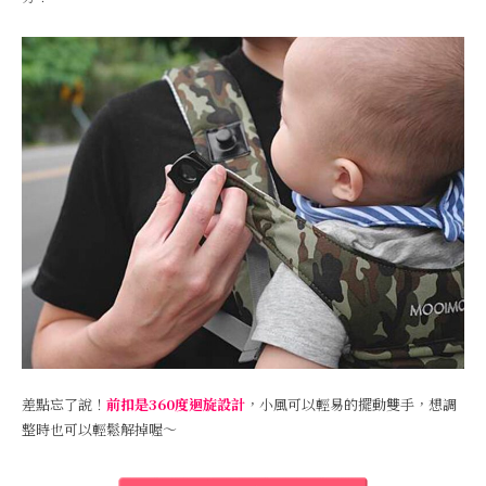
差點忘了說！
前扣是360度迴旋設計
，小風可以輕易的擺動雙手，想調
整時也可以輕鬆解掉喔～