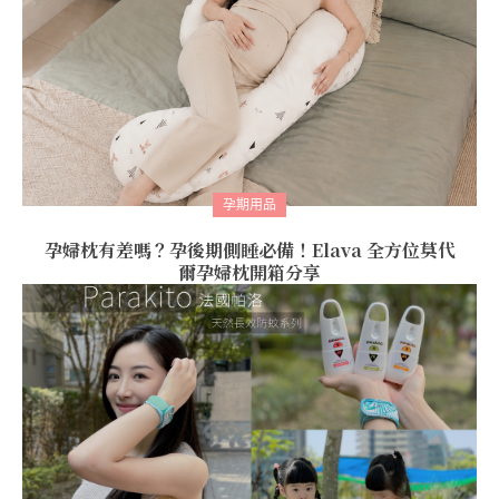
孕期用品
孕婦枕有差嗎？孕後期側睡必備！Elava 全方位莫代
爾孕婦枕開箱分享