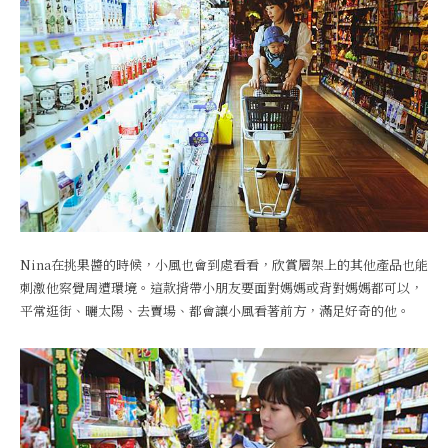
Nina在挑果醬的時候，小風也會到處看看，欣賞層架上的其他產品也能
刺激他察覺周遭環境。這款揹帶小朋友要面對媽媽或背對媽媽都可以，
平常逛街、曬太陽、去賣場、都會讓小風看著前方，滿足好奇的他。