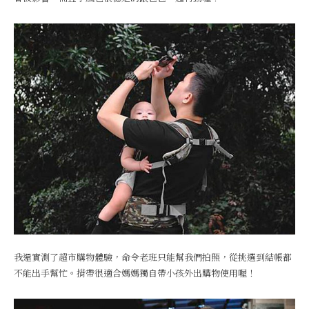
我還實測了超市購物體驗，命令老班只能幫我們拍照，從挑選到結帳都
不能出手幫忙。揹帶很適合媽媽獨自帶小孩外出購物使用喔！