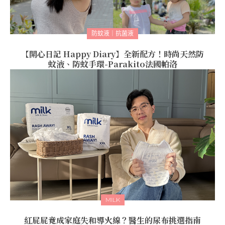
防蚊液｜抗菌液
【開心日記 Happy Diary】全新配方！時尚天然防
蚊液、防蚊手環-Parakito法國帕洛
MILK
紅屁屁竟成家庭失和導火線？醫生的尿布挑選指南