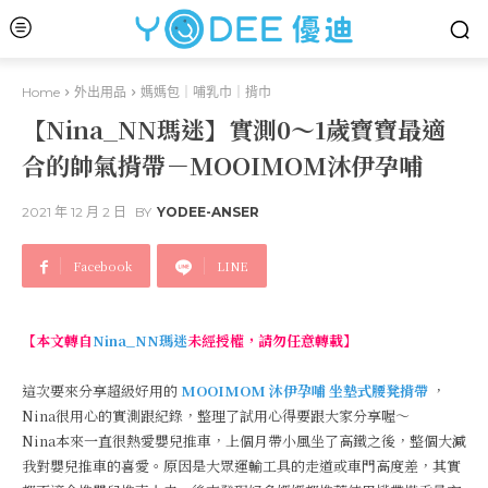
Home
外出用品
媽媽包｜哺乳巾｜揹巾
【Nina_NN瑪迷】實測0～1歲寶寶最適
合的帥氣揹帶－MOOIMOM沐伊孕哺
2021 年 12 月 2 日
BY
YODEE-ANSER
Facebook
LINE
【本文轉自
Nina_NN瑪迷
未經授權，請勿任意轉載】
這次要來分享超級好用的
MOOIMOM 沐伊孕哺 坐墊式腰凳揹帶
，
Nina很用心的實測跟紀錄，整理了試用心得要跟大家分享喔～
Nina本來一直很熱愛嬰兒推車，上個月帶小風坐了高鐵之後，整個大減
我對嬰兒推車的喜愛。原因是大眾運輸工具的走道或車門高度差，其實