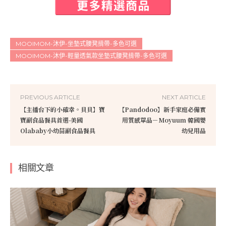
MOOIMOM-沐伊-坐墊式腰凳揹帶-多色可選
MOOIMOM-沐伊-輕量透氣款坐墊式腰凳揹帶-多色可選
PREVIOUS ARTICLE
NEXT ARTICLE
【主播台下的小確幸。貝貝】寶
【Pandodoo】新手家庭必備實
寶副食品餐具首選-美國
用質感單品－Moyuum 韓國嬰
Olababy小幼苗副食品餐具
幼兒用品
相關文章