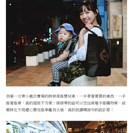
我第一次帶小風去賣場的時候是推嬰兒車，一手拿著要買的東西，一手
推著推車，真的超級不方便！揹揹帶的話可以空出兩隻手推購物車，結
帳時也不用擔心嬰兒推車離我太遠，真的很讚嘆揹巾的設計耶！