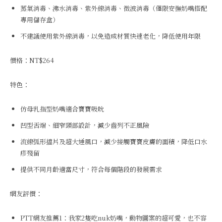
蒸氣消毒、沸水消毒、紫外線消毒、微波消毒（僅限安撫奶嘴搭配
專用儲存盒）
不建議使用紫外線消毒，以免造成材質快速老化，降低使用年限
價格：NT$264
特色：
仿母乳指型奶嘴適合寶寶吸吮
凹型舌端、細窄頸部設計，減少齒列不正風險
流線弧形擋片及超大通風口，減少接觸寶寶皮膚的面積，降低口水
疹殘留
提供不同月齡適當尺寸，符合每個階段的發展需求
網友評價：
PTT網友推薦1：我家2隻吃nuk奶嘴，動物圖案的超可愛，也不容