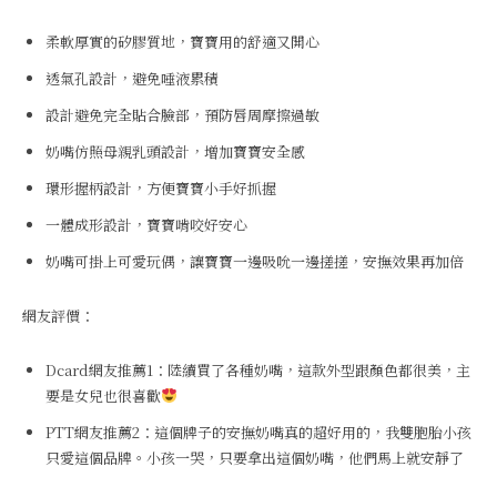
柔軟厚實的矽膠質地，寶寶用的舒適又開心
透氣孔設計，避免唾液累積
設計避免完全貼合臉部，預防唇周摩擦過敏
奶嘴仿照母親乳頭設計，增加寶寶安全感
環形握柄設計，方便寶寶小手好抓握
一體成形設計，寶寶啃咬好安心
奶嘴可掛上可愛玩偶，讓寶寶一邊吸吮一邊搓搓，安撫效果再加倍
網友評價：
Dcard網友推薦1：陸續買了各種奶嘴，這款外型跟顏色都很美，主
要是女兒也很喜歡
PTT網友推薦2：這個牌子的安撫奶嘴真的超好用的，我雙胞胎小孩
只愛這個品牌。小孩一哭，只要拿出這個奶嘴，他們馬上就安靜了