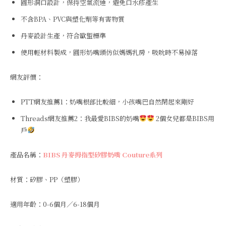
圓形洞口設計，保持空氣流通，避免口水疹產生
不含BPA、PVC與塑化劑等有害物質
丹麥設計生產，符合歐盟標準
使用輕材料製成，圓形奶嘴頭仿似媽媽乳房，吸吮時不易掉落
網友評價：
PTT網友推薦1：奶嘴根部比較細，小孩嘴巴自然閉起來剛好
Threads網友推薦2：我最愛BIBS的奶嘴
2個女兒都是BIBS用
戶
產品名稱：
BIBS 丹麥拇指型矽膠奶嘴 Couture系列
材質：矽膠、PP（塑膠）
適用年齡：0-6個月／6-18個月