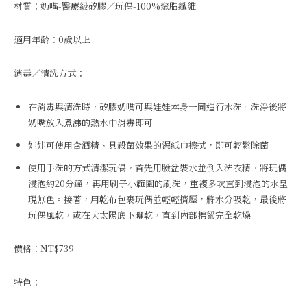
材質：奶嘴-醫療級矽膠／玩偶-100%聚脂纖維
適用年齡：0歲以上
消毒／清洗方式：
在消毒與清洗時，矽膠奶嘴可與娃娃本身一同進行水洗。洗淨後將
奶嘴放入煮沸的熱水中消毒即可
娃娃可使用含酒精、具殺菌效果的濕紙巾擦拭，即可輕鬆除菌
使用手洗的方式清潔玩偶，首先用臉盆裝水並倒入洗衣精，將玩偶
浸泡約20分鐘，再用刷子小範圍的刷洗，重複多次直到浸泡的水呈
現無色。接著，用乾布包裹玩偶並輕輕擠壓，將水分吸乾，最後將
玩偶風乾，或在大太陽底下曬乾，直到內部棉絮完全乾燥
價格：NT$739
特色：