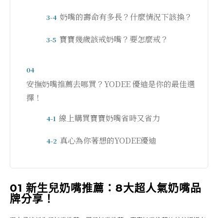
奶嘴的壽命有多長？什麼情況下該換？
3-4
寶寶幾歲該戒奶嘴？要怎麼戒？
3-5
04
安撫奶嘴推薦去哪買？YODEE 優迪是你的最佳選
擇！
線上購買寶寶奶嘴省時又省力
4-1
真心為你著想的YODEE優迪
4-2
01 新生兒奶嘴推薦：8大超人氣奶嘴品
牌分享！