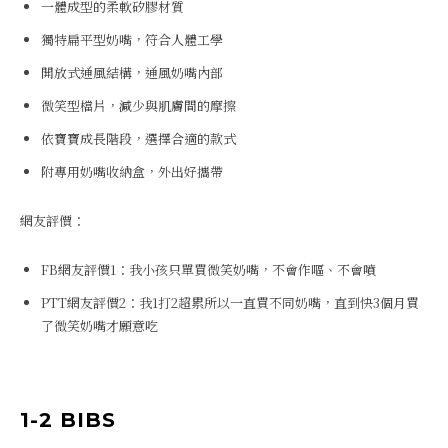
一體成型的柔軟矽膠材質
獨特扁平型奶嘴，符合人體工學
開放式通風結構，通風奶嘴內部
微笑型檔片，減少與肌膚間的摩擦
依寶寶成長階段，選擇合適的款式
附專用奶嘴收納盒，外出好攜帶
網友評價：
FB網友評價1：我小孩只單買微笑奶嘴，不會作嘔、不會噴
PTT網友評價2：我1打2超累所以一直買不同奶嘴，直到快3個月買
了微笑奶嘴才願意吃
1-2 BIBS