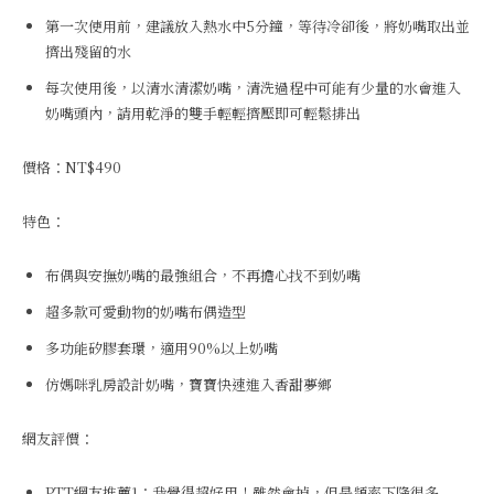
第一次使用前，建議放入熱水中5分鐘，等待冷卻後，將奶嘴取出並
擠出殘留的水
每次使用後，以清水清潔奶嘴，清洗過程中可能有少量的水會進入
奶嘴頭內，請用乾淨的雙手輕輕擠壓即可輕鬆排出
價格：NT$490
特色：
布偶與安撫奶嘴的最強組合，不再擔心找不到奶嘴
超多款可愛動物的奶嘴布偶造型
多功能矽膠套環，適用90%以上奶嘴
仿媽咪乳房設計奶嘴，寶寶快速進入香甜夢鄉
網友評價：
PTT網友推薦1：我覺得超好用！雖然會掉，但是頻率下降很多