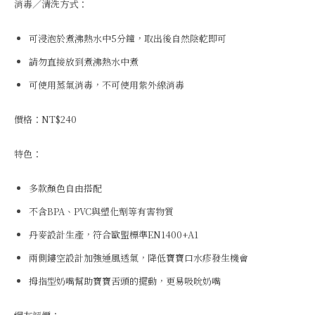
消毒／清洗方式：
可浸泡於煮沸熱水中5分鐘，取出後自然陰乾即可
請勿直接放到煮沸熱水中煮
可使用蒸氣消毒，不可使用紫外線消毒
價格：NT$240
特色：
多款顏色自由搭配
不含BPA、PVC與塑化劑等有害物質
丹麥設計生產，符合歐盟標準EN1400+A1
兩側鏤空設計加強通風透氣，降低寶寶口水疹發生機會
拇指型奶嘴幫助寶寶舌頭的擺動，更易吸吮奶嘴