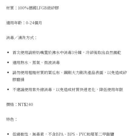
材質：100%德國LFGB級矽膠
適用年齡：0-24個月
消毒／清洗方式：
首次使用請將奶嘴置於沸水中消毒3分鐘，冷卻後取出自然風乾
適用熱水、蒸氣、微波消毒
請勿使用粗糙材質的菜瓜布、鋼刷大力刷洗產品表面，以免造成矽
膠磨損
不建議使用紫外線消毒，以免造成材質快速老化，降低使用年限
價格：NT$240
特色：
低過敏性，無毒素，不含BPA、BPS、PVC和鄰苯二甲酸鹽