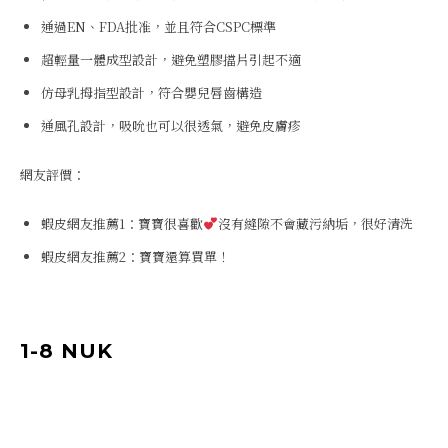
通過EN、FDA批准，並且符合CSPC標準
超輕量一體成型設計，避免塑膠擋片引起不適
仿母乳拇指型設計，符合嬰兒唇齒構造
通風孔設計，吸吮也可以很透氣，避免皮膚疹
網友評價：
蝦皮網友推薦1：寶寶很喜歡
沒有縫隙不會藏污納垢，很好清洗
蝦皮網友推薦2：寶寶還算買單！
1-8 NUK