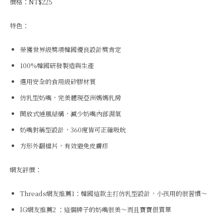
價格：NT$225
特色：
榮獲世界級獎項韓國優良設計獎肯定
100%韓國研發製造與生產
選用安全的食用級矽膠材質
仿乳型奶嘴，完美體現亞洲媽媽乳房
開放式通風結構，減少奶嘴內部濕氣
奶嘴對稱型設計，360度皆可正確吸吮
方形外翻檔片，有效避免皮膚疹
網友評價：
Threads網友推薦1：韓國這款主打仿乳型設計，小孩用的很習慣～
IG網友推薦2 ：這個牌子的奶嘴很美～而且寶寶佷買單