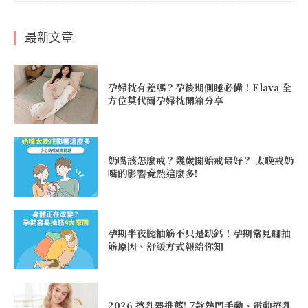
最新文章
孕婦枕有差嗎？孕後期側睡必備！Elava 全
方位莫代爾孕婦枕開箱分享
奶嘴該怎麼戒？幾歲開始戒最好？ 太晚戒奶
嘴的影響竟然這麼多!
孕期半夜腿抽筋不只是缺鈣！孕期常見腳抽
筋原因、舒緩方式報給你知
2026 擠乳器推薦! 7款熱門手動、電動擠乳