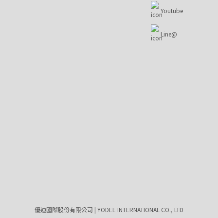
Youtube
Line@
優迪國際股份有限公司 | YODEE INTERNATIONAL CO., LTD