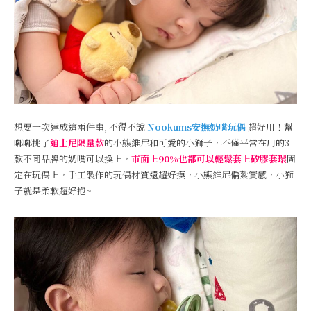
想要一次達成這兩件事, 不得不說
Nookums安撫奶嘴玩偶
超好用！幫
嘟嘟挑了
迪士尼限量款
的小熊維尼和可愛的小獅子，不僅平常在用的3
款不同品牌的奶嘴可以換上，
市面上90%也都可以輕鬆套上矽膠套環
固
定在玩偶上，手工製作的玩偶材質還超好摸，小熊維尼偏紮實感，小獅
子就是柔軟超好抱~