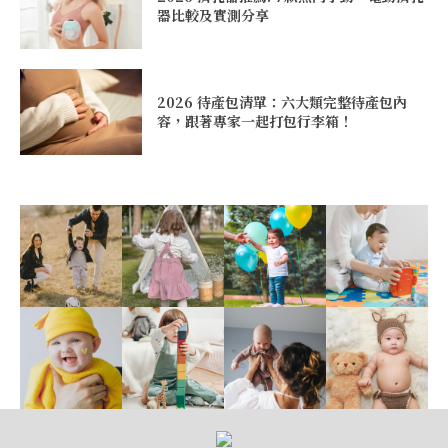
器比較及實測分享
2026 待產包清單：六大類完整待產包內
容，跟著專家一起打包行李箱！