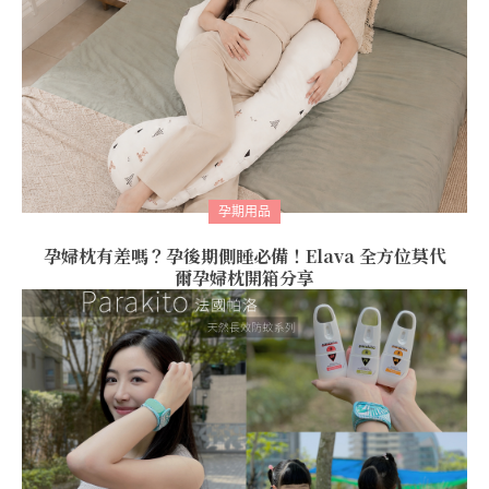
孕期用品
孕婦枕有差嗎？孕後期側睡必備！Elava 全方位莫代
爾孕婦枕開箱分享