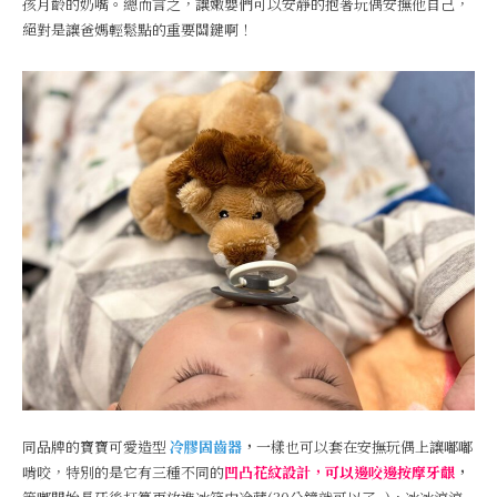
孩月齡的奶嘴。總而言之，讓嫩嬰們可以安靜的抱著玩偶安撫他自己，
絕對是讓爸媽輕鬆點的重要關鍵啊！
同品牌的寶寶可愛造型
冷膠固齒器
，
一樣也可以套在安撫玩偶上讓嘟嘟
啃咬，特別的是它有三種不同的
凹凸花紋設計，可以邊咬邊按摩牙齦
，