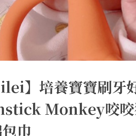
leilei】培養寶寶刷牙
tick Monkey咬
棉包巾