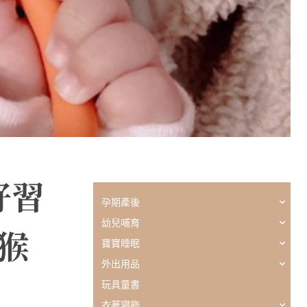
好習
孕期產後
幼兒哺育
咬猴
寶寶睡眠
外出用品
玩具童書
衣著寢飾