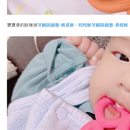
寶寶拿的跳舞猴
牙刷固齒器-桃喜猴
、
咬咬猴牙刷固齒器-香橙猴