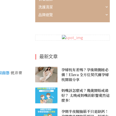
洗護清潔
品牌總覽
最新文章
孕婦枕有差嗎？孕後期側睡必
刷固齒器
就非常
備！Elava 全方位莫代爾孕婦
枕開箱分享
奶嘴該怎麼戒？幾歲開始戒最
好？ 太晚戒奶嘴的影響竟然這
麼多!
孕期半夜腿抽筋不只是缺鈣！