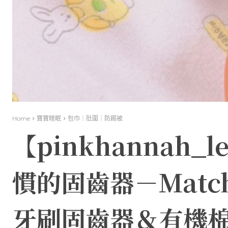
Home
寶寶睡眠
包巾｜肚圍｜防踢被
【pinkhannah_
慣的固齒器－Matchs
牙刷固齒器＆有機