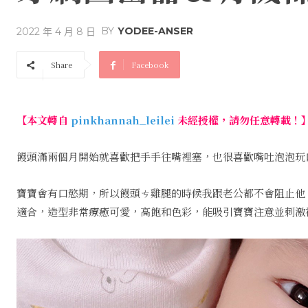
BY
YODEE-ANSER
2022 年 4 月 8 日
Share
Facebook
【本文轉自
pinkhannah_leilei
未經授權，請勿任意轉載！
饅頭滿兩個月開始就喜歡把手手往嘴裡塞，也很喜歡嘴吐泡泡玩
寶寶會有口慾期，所以饅頭ㄘ雞腿的時候我跟老公都不會阻止他
適合，造型非常療癒可愛，高飽和色彩，能吸引寶寶注意並刺激