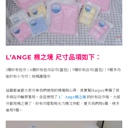
L’ANGE 棉之境 尺寸品項如下：
3層紗布包巾｜6層紗布包巾浴巾(蓋毯)｜9層紗布浴巾(蓋毯)｜9層多功
能紗布小方巾｜純棉護理巾
這篇都會跟大家分享我們使用的情境與心得，其實幫Harper準備了很
多條浴巾輪替著用。自從使用了
L’Ange棉之境
的紗布浴巾後，大部
分都用棉之境了，紗布巾蓬鬆吸水力強又快乾，夏天我們用6層，秋冬
會用9層。