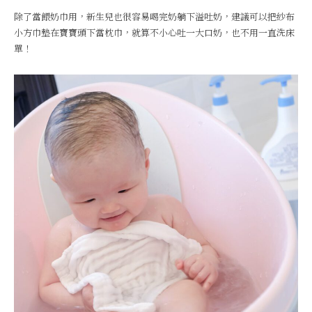
除了當餵奶巾用，新生兒也很容易喝完奶躺下溢吐奶，建議可以把紗布
小方巾墊在寶寶頭下當枕巾，就算不小心吐一大口奶，也不用一直洗床
單！