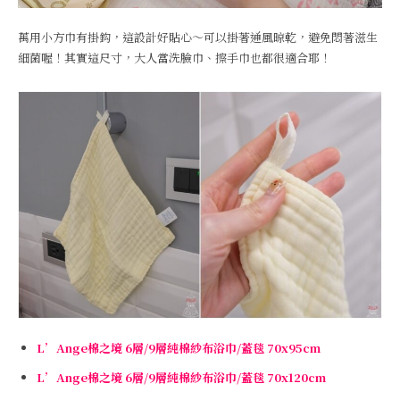
萬用小方巾有掛鈎，這設計好貼心～可以掛著通風晾乾，避免悶著滋生
細菌喔！其實這尺寸，大人當洗臉巾、擦手巾也都很適合耶！
L’Ange棉之境 6層/9層純棉紗布浴巾/蓋毯 70x95cm
L’Ange棉之境 6層/9層純棉紗布浴巾/蓋毯 70x120cm