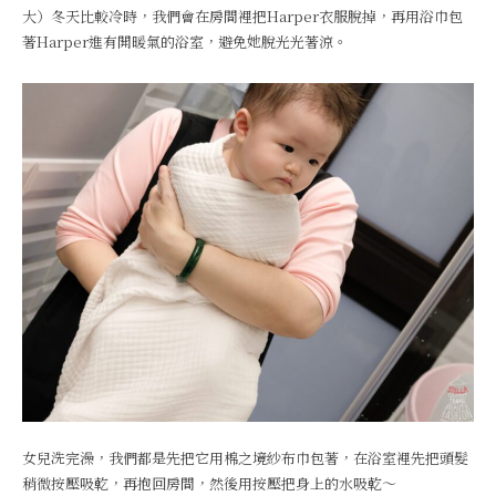
大）冬天比較冷時，我們會在房間裡把Harper衣服脫掉，再用浴巾包
著Harper進有開暖氣的浴室，避免她脫光光著涼。
女兒洗完澡，我們都是先把它用棉之境紗布巾包著，在浴室裡先把頭髮
稍微按壓吸乾，再抱回房間，然後用按壓把身上的水吸乾～