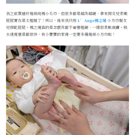
我之前買過好幾條純棉小毛巾，但很多都是越洗越硬，拿來擦女兒柔嫩
屁屁實在是太粗糙了！所以，後來我只用
L’Ange棉之境
小方巾幫女
兒擦乾屁屁。棉之境真的是怎麼洗都不會變粗硬，一樣很柔軟親膚。吸
水速度還是都很快，有小寶寶的家裡一定要多備幾條小方巾啦！