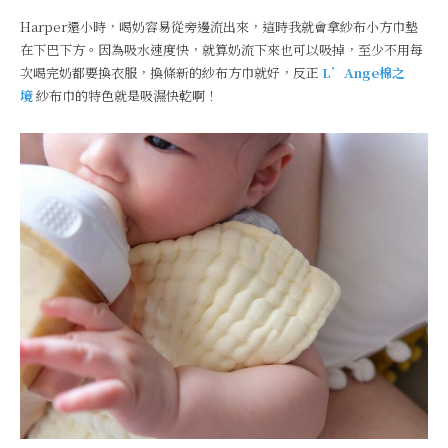
Harper還小時，喝奶容易從旁邊流出來，這時我就會拿紗布小方巾墊
在下巴下方。因為吸水速度快，就算奶流下來也可以吸掉，至少不用每
次喝完奶都要換衣服，換條新的紗布方巾就好，反正
L’Ange棉之
境
紗布巾的特色就是吸濕快乾啊！