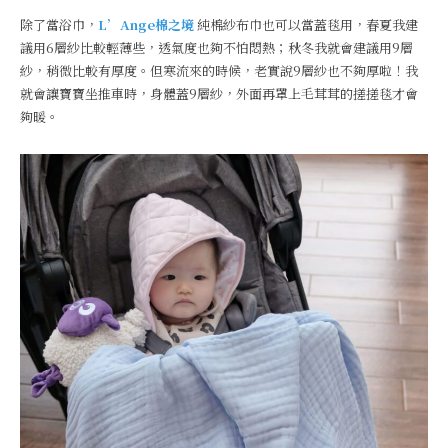
除了當浴巾，
L’Ange棉之境
純棉紗布巾也可以當蓋毯用，春夏我建
議用6層紗比較輕薄些，透氣度也夠不怕悶熱；秋冬我就會建議用9層
紗，稍微比較有厚度。但寒流來的時候，老實說9層紗也不夠厚啦！我
就會讓寶寶坐推車時，身體蓋9層紗，外面再罩上毛茸茸的搓搓毯才會
夠暖。