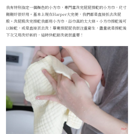
我有特別指定一個顏色的小方巾，專門當洗完屁屁擦乾的小方巾，尺寸
剛剛好很好用。基本上現在Harper大完便，我們都是直接抓去洗屁
股。洗屁股洗完擦乾我都用小方巾，浴巾真的太大條。小方巾擦乾後可
以晾乾，或是直接丟去洗！畢竟擦屁屁我很注重衛生，盡量就是擦乾後
下次又用洗好新的，這時快乾耐洗就很重要！