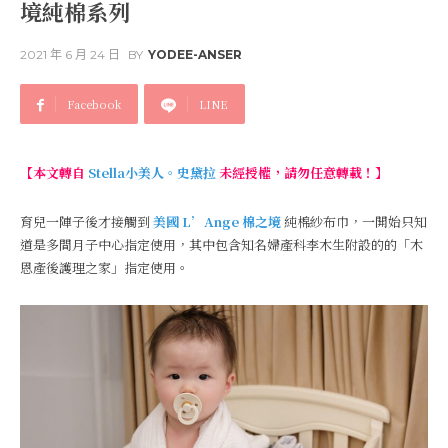
境純棉系列
2021 年 6 月 24 日
BY
YODEE-ANSER
Facebook
LINE
【本文轉自
Stella小美人。史黛拉
未經授權，請勿任意轉載！】
育兒一陣子後才接觸到
美國 L’Ange 棉之境
純棉紗布巾，一開始只知
道是多間月子中心指定使用，其中包含知名婦產科李木生附設的的「木
恩產後護理之家」指定使用。