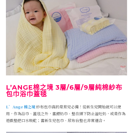
L’ANGE棉之境 3層/6層/9層純棉紗布
包巾浴巾蓋毯
L’Ange 棉之境
紗布包巾真的是育兒必備！從新生兒開始就可以使
用，作為浴巾、蓋毯之外，當餵奶巾、墊在頭下防止溢吐奶，或是作為
遊戲墊把口水吸乾；當新生兒包巾、尿布台墊也非常適合。