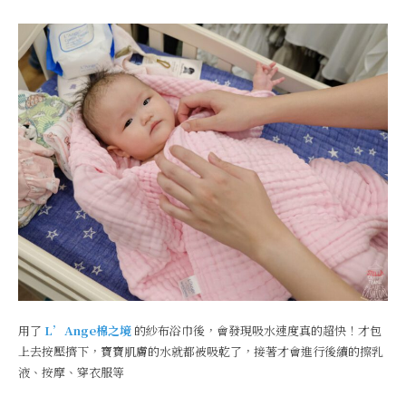
用了
L’Ange棉之境
的紗布浴巾後，會發現吸水速度真的超快！才包
上去按壓擠下，寶寶肌膚的水就都被吸乾了，接著才會進行後續的擦乳
液、按摩、穿衣服等