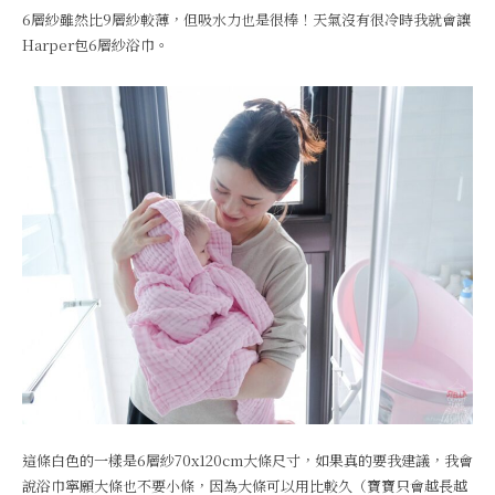
6層紗雖然比9層紗較薄，但吸水力也是很棒！天氣沒有很冷時我就會讓
Harper包6層紗浴巾。
這條白色的一樣是6層紗70x120cm大條尺寸，如果真的要我建議，我會
說浴巾寧願大條也不要小條，因為大條可以用比較久（寶寶只會越長越