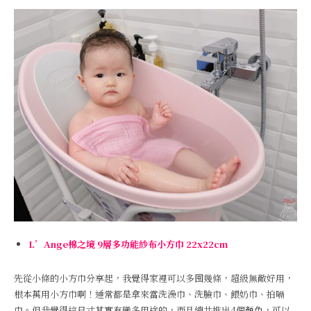
L’Ange棉之境 9層多功能紗布小方巾 22x22cm
先從小條的小方巾分享起，我覺得家裡可以多囤幾條，超級無敵好用，
根本萬用小方巾啊！通常都是拿來當洗澡巾、洗臉巾、餵奶巾、拍嗝
巾。但我覺得這尺寸其實有蠻多用途的，而且總共推出4個顏色，可以