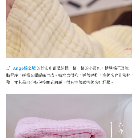
L’Ange棉之境
的紗布巾都是這樣一格一格的小鼓包，精選棉花及脫
脂程序，縱橫交錯編織而成。吸水力很夠，透氣速乾，拿起來也非常輕
盈！尤其是那小鼓包接觸到肌膚，很有空氣感擦起來好舒服。