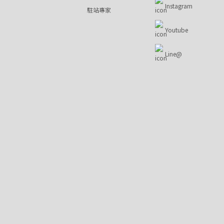
Instagram
駐站專家
Youtube
Line@