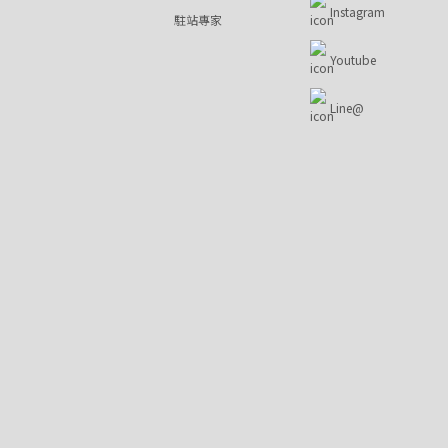
Instagram
駐站專家
Youtube
Line@