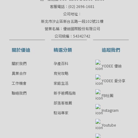
客服電話：(02) 2696-1681
公司地址：
新北市汐止區新台五路一段102號21樓
營業名稱：優迪國際股份有限公司
公司統編：54342742
關於優迪
精選分類
追蹤我們
關於我們
孕產百科
YODEE 優迪
異業合作
育兒攻略
YODEE 愛分享
工作機會
家庭生活
聯絡我們
新手爸媽指南
FB社團
部落客推薦
Instagram
駐站專家
Youtube