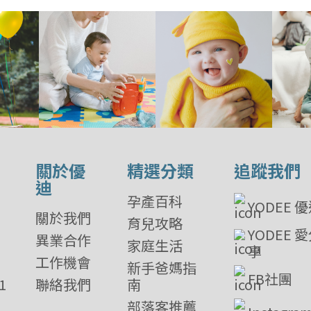
關於優
精選分類
追蹤我們
迪
孕產百科
YODEE 
關於我們
育兒攻略
YODEE 
異業合作
家庭生活
享
工作機會
新手爸媽指
FB社團
1
聯絡我們
南
部落客推薦