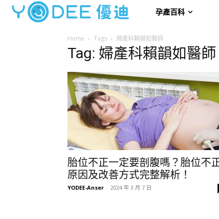
孕產百科
Home
Tags
婦產科賴韻如醫師
Tag: 婦產科賴韻如醫師
胎位不正一定要剖腹嗎？胎位不
原因及改善方式完整解析！
YODEE-Anser
-
2024 年 3 月 7 日