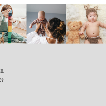
優迪
愛分