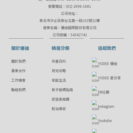
客服電話：(02) 2696-1681
公司地址：
新北市汐止區新台五路一段102號21樓
營業名稱：優迪國際股份有限公司
公司統編：54342742
關於優迪
精選分類
追蹤我們
關於我們
孕產百科
YODEE 優迪
異業合作
育兒攻略
YODEE 愛分享
工作機會
家庭生活
聯絡我們
新手爸媽指南
FB社團
部落客推薦
Instagram
駐站專家
Youtube