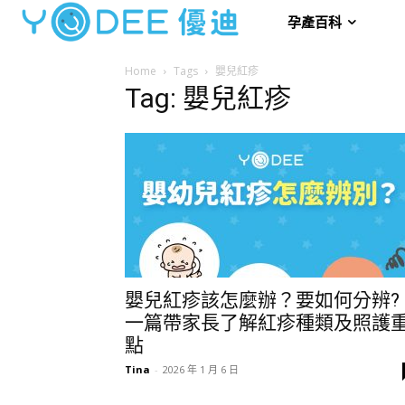
孕產百科
Home
Tags
嬰兒紅疹
Tag: 嬰兒紅疹
嬰兒紅疹該怎麼辦？要如何分辨?
一篇帶家長了解紅疹種類及照護
點
Tina
-
2026 年 1 月 6 日