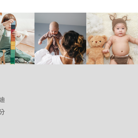
優迪
愛分