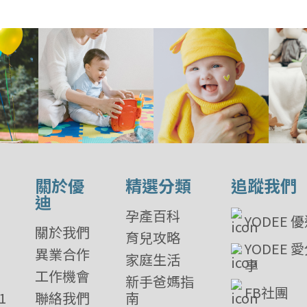
關於優
精選分類
追蹤我們
迪
孕產百科
YODEE 
關於我們
育兒攻略
YODEE 
異業合作
家庭生活
享
工作機會
新手爸媽指
FB社團
1
聯絡我們
南