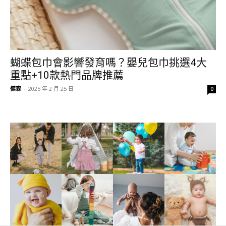
蝴蝶包巾會影響發育嗎？嬰兒包巾挑選4大
重點+10款熱門品牌推薦
傑森
-
2025 年 2 月 25 日
0