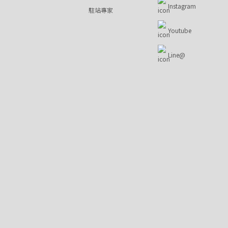
Instagram
駐站專家
Youtube
Line@