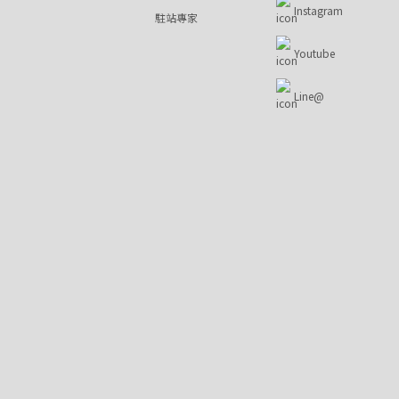
Instagram
駐站專家
Youtube
Line@