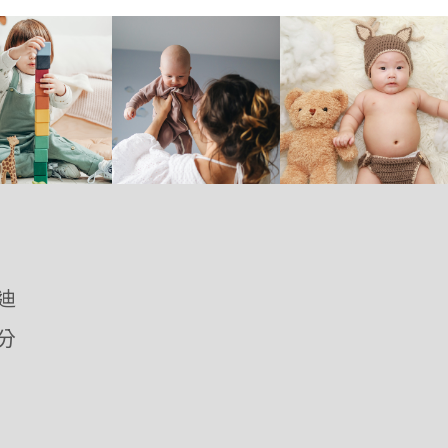
優迪
愛分