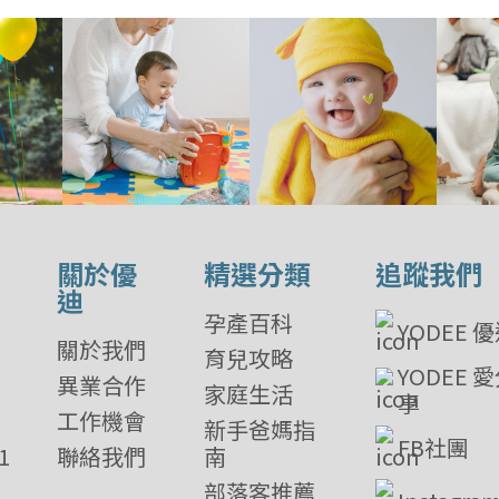
關於優
精選分類
追蹤我們
迪
孕產百科
YODEE 
關於我們
育兒攻略
YODEE 
異業合作
家庭生活
享
工作機會
新手爸媽指
FB社團
1
聯絡我們
南
部落客推薦