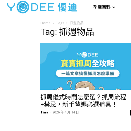
孕產百科
Home
Tags
抓週物品
Tag: 抓週物品
抓周儀式時間怎麼選？抓周流程
+禁忌，新手爸媽必選道具！
Tina
-
2026 年 4 月 14 日