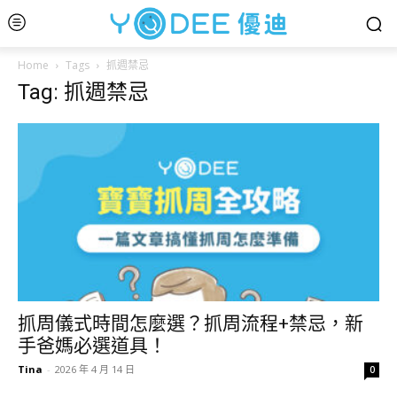
Home
Tags
抓週禁忌
Tag: 抓週禁忌
抓周儀式時間怎麼選？抓周流程+禁忌，新
手爸媽必選道具！
Tina
-
2026 年 4 月 14 日
0