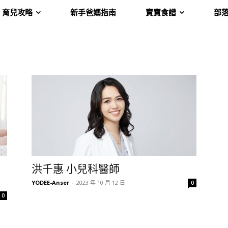
育兒攻略
新手爸媽指南
寶寶食譜
部
洪千惠 小兒科醫師
YODEE-Anser
-
2023 年 10 月 12 日
0
0