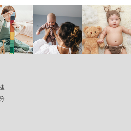
優迪
愛分