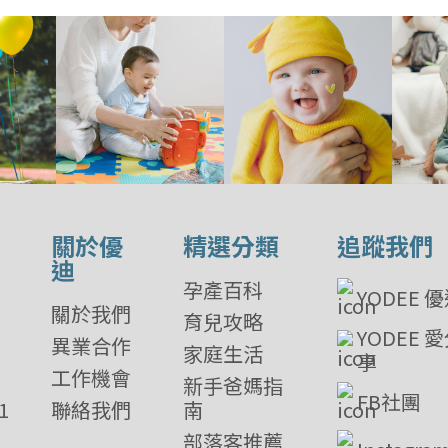
關於優
精選分類
追蹤我們
迪
孕產百科
YODEE 
關於我們
育兒攻略
YODEE 
異業合作
家庭生活
享
工作機會
新手爸媽指
FB社團
1
聯絡我們
南
部落客推薦