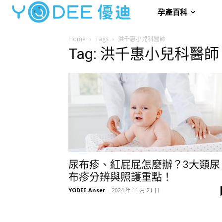
孕產百科
Home
Tags
洪千惠小兒科醫師
Tag: 洪千惠小兒科醫師
尿布疹、紅屁屁怎麼辦？3大類尿
布疹分辨與照護重點！
YODEE-Anser
-
2024 年 11 月 21 日