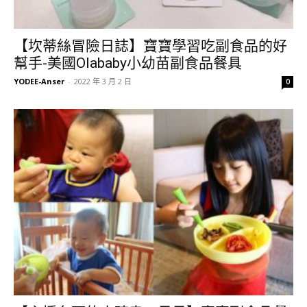
【坎蒂絲冒險日誌】寶寶學習吃副食品的好
幫手-美國Olababy小幼苗副食品餐具
YODEE-Anser
-
2022 年 3 月 2 日
0