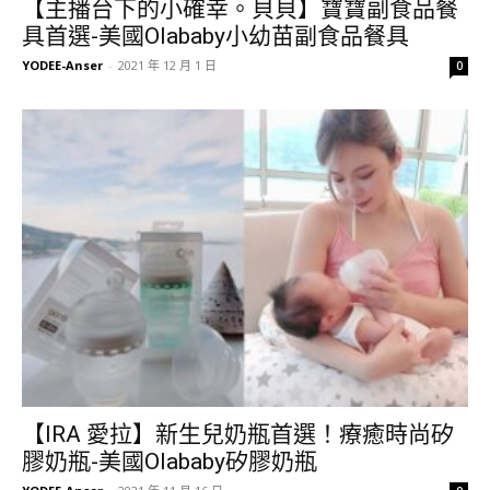
【主播台下的小確幸。貝貝】寶寶副食品餐
具首選-美國Olababy小幼苗副食品餐具
YODEE-Anser
-
2021 年 12 月 1 日
0
【IRA 愛拉】新生兒奶瓶首選！療癒時尚矽
膠奶瓶-美國Olababy矽膠奶瓶