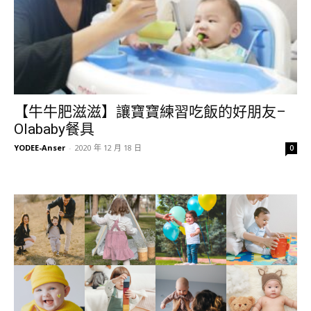
【牛牛肥滋滋】讓寶寶練習吃飯的好朋友–
Olababy餐具
YODEE-Anser
-
2020 年 12 月 18 日
0