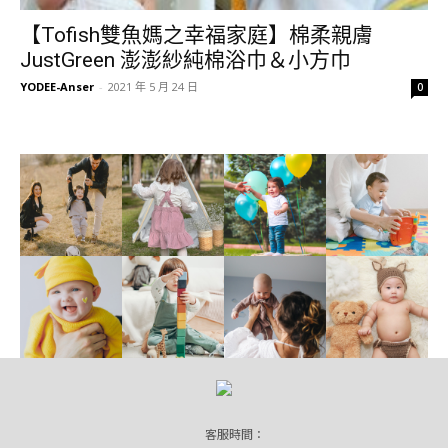
【Tofish雙魚媽之幸福家庭】棉柔親膚
JustGreen 澎澎紗純棉浴巾＆小方巾
YODEE-Anser
-
2021 年 5 月 24 日
0
客服時間：