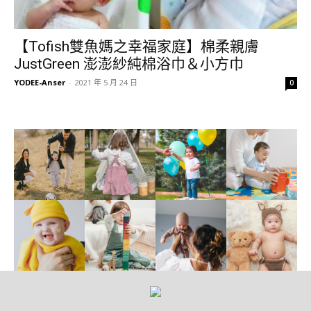
【Tofish雙魚媽之幸福家庭】棉柔親膚
JustGreen 澎澎紗純棉浴巾＆小方巾
YODEE-Anser
-
2021 年 5 月 24 日
0