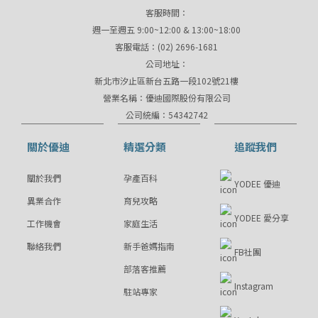
客服時間：
週一至週五 9:00~12:00 & 13:00~18:00
客服電話：(02) 2696-1681
公司地址：
新北市汐止區新台五路一段102號21樓
營業名稱：優迪國際股份有限公司
公司統編：54342742
關於優迪
精選分類
追蹤我們
關於我們
孕產百科
YODEE 優迪
異業合作
育兒攻略
YODEE 愛分享
工作機會
家庭生活
聯絡我們
新手爸媽指南
FB社團
部落客推薦
Instagram
駐站專家