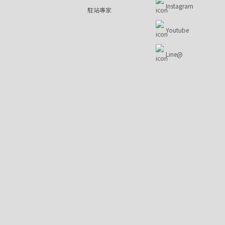
Instagram
駐站專家
Youtube
Line@