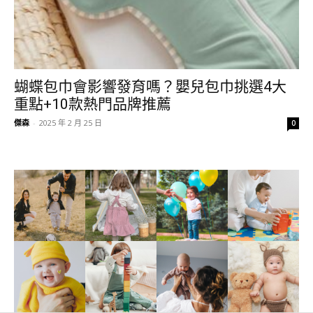
蝴蝶包巾會影響發育嗎？嬰兒包巾挑選4大
重點+10款熱門品牌推薦
傑森
-
2025 年 2 月 25 日
0