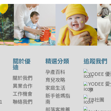
關於優
精選分類
追蹤我們
迪
孕產百科
YODEE 
關於我們
育兒攻略
YODEE 
異業合作
家庭生活
享
工作機會
新手爸媽指
FB社團
1
聯絡我們
南
部落客推薦