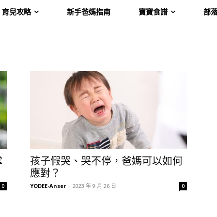
育兒攻略
新手爸媽指南
寶寶食譜
部
掌
孩子假哭、哭不停，爸媽可以如何
應對？
YODEE-Anser
-
2023 年 9 月 26 日
0
0