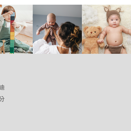
優迪
愛分