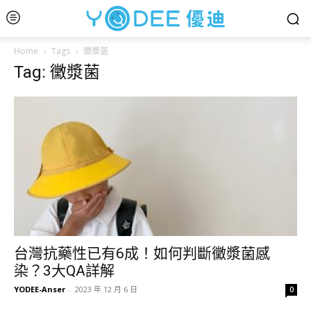
Home
Tags
黴漿菌
Tag: 黴漿菌
台灣抗藥性已有6成！如何判斷黴漿菌感
染？3大QA詳解
YODEE-Anser
-
2023 年 12 月 6 日
0