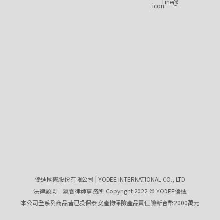
Line@
優迪國際股份有限公司 | YODEE INTERNATIONAL CO., LTD
法律顧問｜瀛睿律師事務所 Copyright 2022 © YODEE優迪
本公司全系列商品皆已投保泰安產物保險產品責任險新台幣2000萬元