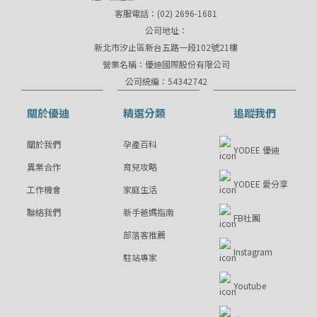
客服電話：(02) 2696-1681
公司地址：
新北市汐止區新台五路一段102號21樓
營業名稱：優迪國際股份有限公司
公司統編：54342742
關於優迪
精選分類
追蹤我們
關於我們
孕產百科
YODEE 優迪
異業合作
育兒攻略
YODEE 愛分享
工作機會
家庭生活
聯絡我們
新手爸媽指南
FB社團
部落客推薦
Instagram
駐站專家
Youtube