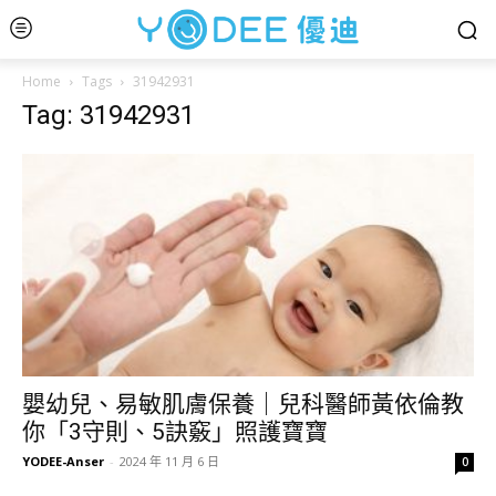
Home
Tags
31942931
Tag: 31942931
嬰幼兒、易敏肌膚保養｜兒科醫師黃依倫教
你「3守則、5訣竅」照護寶寶
YODEE-Anser
-
2024 年 11 月 6 日
0