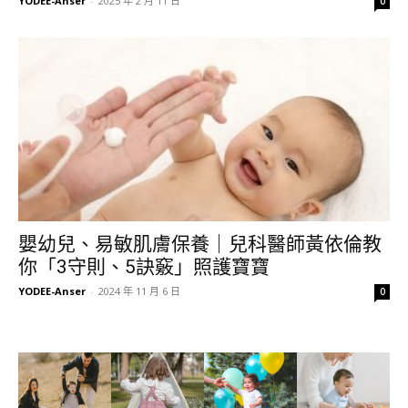
YODEE-Anser
-
2025 年 2 月 11 日
0
嬰幼兒、易敏肌膚保養｜兒科醫師黃依倫教
你「3守則、5訣竅」照護寶寶
YODEE-Anser
-
2024 年 11 月 6 日
0