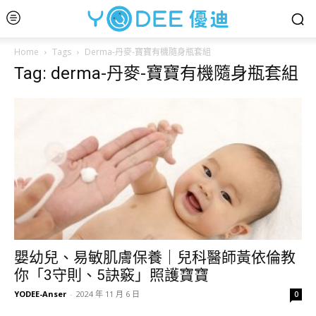
Home
Tags
Derma-丹麥-寶寶有機隨身瓶套組
Tag: derma-丹麥-寶寶有機隨身瓶套組
嬰幼兒、易敏肌膚保養｜兒科醫師黃依倫教
你「3守則、5訣竅」照護寶寶
YODEE-Anser
-
2024 年 11 月 6 日
0