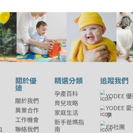
關於優
精選分類
追蹤我們
迪
孕產百科
YODEE 
關於我們
育兒攻略
YODEE 
異業合作
家庭生活
享
工作機會
新手爸媽指
FB社團
1
聯絡我們
南