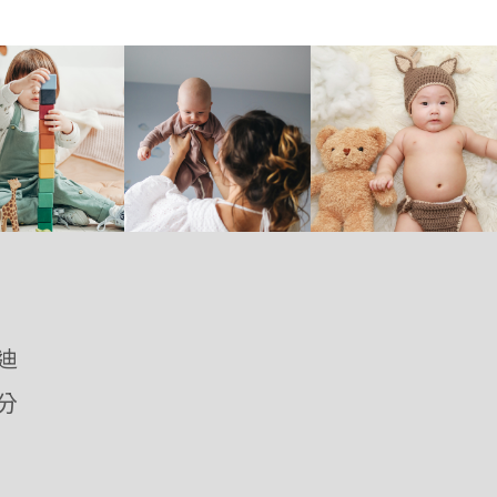
優迪
愛分