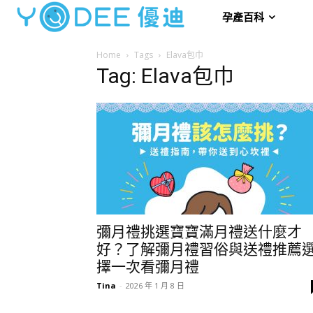
孕產百科
Home
Tags
Elava包巾
Tag: Elava包巾
彌月禮挑選寶寶滿月禮送什麼才
好？了解彌月禮習俗與送禮推薦
擇一次看彌月禮
Tina
-
2026 年 1 月 8 日