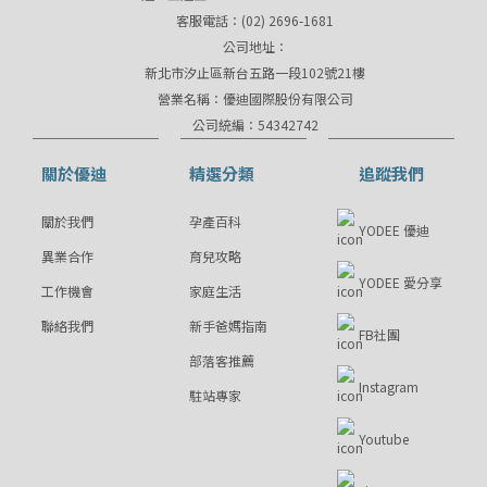
客服電話：(02) 2696-1681
公司地址：
新北市汐止區新台五路一段102號21樓
營業名稱：優迪國際股份有限公司
公司統編：54342742
關於優迪
精選分類
追蹤我們
關於我們
孕產百科
YODEE 優迪
異業合作
育兒攻略
YODEE 愛分享
工作機會
家庭生活
聯絡我們
新手爸媽指南
FB社團
部落客推薦
Instagram
駐站專家
Youtube