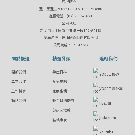
客服時間：
週一至週五 9:00~12:00 & 13:00~18:00
客服電話：(02) 2696-1681
公司地址：
新北市汐止區新台五路一段102號21樓
營業名稱：優迪國際股份有限公司
公司統編：54342742
關於優迪
精選分類
追蹤我們
關於我們
孕產百科
YODEE 優迪
異業合作
育兒攻略
YODEE 愛分享
工作機會
家庭生活
聯絡我們
新手爸媽指南
FB社團
部落客推薦
Instagram
駐站專家
Youtube