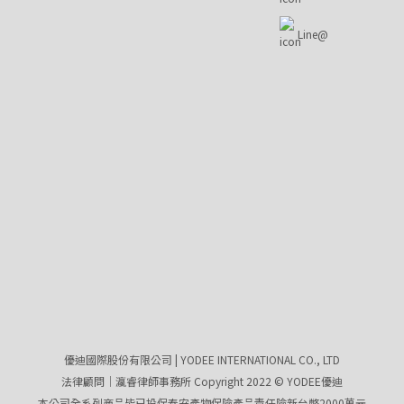
Line@
優迪國際股份有限公司 | YODEE INTERNATIONAL CO., LTD
法律顧問｜瀛睿律師事務所 Copyright 2022 © YODEE優迪
本公司全系列商品皆已投保泰安產物保險產品責任險新台幣2000萬元