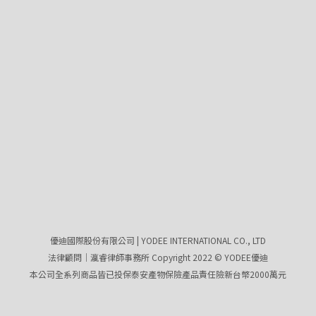
優迪國際股份有限公司 | YODEE INTERNATIONAL CO., LTD
法律顧問｜瀛睿律師事務所 Copyright 2022 © YODEE優迪
本公司全系列商品皆已投保泰安產物保險產品責任險新台幣2000萬元