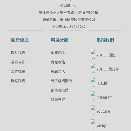
公司地址：
新北市汐止區新台五路一段102號21樓
營業名稱：優迪國際股份有限公司
公司統編：54342742
關於優迪
精選分類
追蹤我們
關於我們
孕產百科
YODEE 優迪
異業合作
育兒攻略
YODEE 愛分享
工作機會
家庭生活
聯絡我們
新手爸媽指南
FB社團
部落客推薦
Instagram
駐站專家
Youtube
Line@