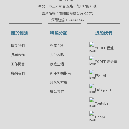
新北市汐止區新台五路一段102號21樓
營業名稱：優迪國際股份有限公司
公司統編：54342742
關於優迪
精選分類
追蹤我們
關於我們
孕產百科
YODEE 優迪
異業合作
育兒攻略
YODEE 愛分享
工作機會
家庭生活
聯絡我們
新手爸媽指南
FB社團
部落客推薦
Instagram
駐站專家
Youtube
Line@