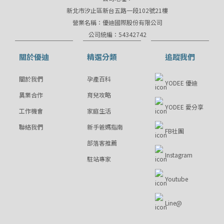
新北市汐止區新台五路一段102號21樓
營業名稱：優迪國際股份有限公司
公司統編：54342742
關於優迪
精選分類
追蹤我們
關於我們
孕產百科
YODEE 優迪
異業合作
育兒攻略
YODEE 愛分享
工作機會
家庭生活
聯絡我們
新手爸媽指南
FB社團
部落客推薦
Instagram
駐站專家
Youtube
Line@