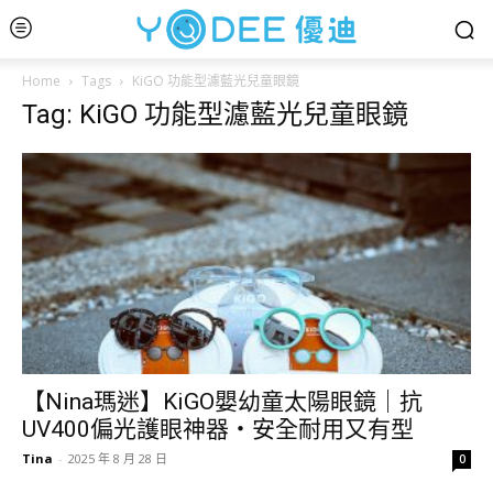
Home
Tags
KiGO 功能型濾藍光兒童眼鏡
Tag: KiGO 功能型濾藍光兒童眼鏡
【Nina瑪迷】KiGO嬰幼童太陽眼鏡｜抗
UV400偏光護眼神器・安全耐用又有型
Tina
-
2025 年 8 月 28 日
0