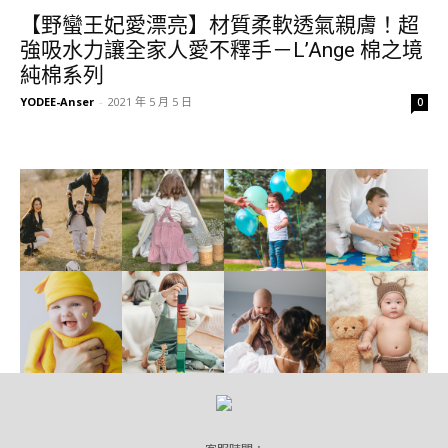
【野蠻王妃愛漂亮】材質柔軟透氣親膚！超
強吸水力讓全家人愛不釋手－L’Ange 棉之境
純棉系列
YODEE-Anser
-
2021 年 5 月 5 日
0