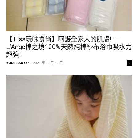
【Tiss玩味食尚】呵護全家人的肌膚! －
L’Ange棉之境100%天然純棉紗布浴巾吸水力
超強!
YODEE-Anser
-
2021 年 10 月 19 日
0