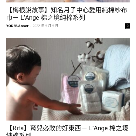
【梅根說故事】知名月子中心愛用純棉紗布
巾－ L’Ange 棉之境純棉系列
YODEE-Anser
-
2022 年 5 月 5 日
0
【Rita】育兒必敗的好東西－ L’Ange 棉之境
純棉系列