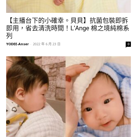
【主播台下的小確幸。貝貝】抗菌包裝即拆
即用，省去清洗時間！L’Ange 棉之境純棉系
列
YODEE-Anser
-
2022 年 6 月 23 日
0