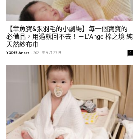
【章魚寶&張羽毛的小劇場】每一個寶寶的
必備品，用過就回不去！－L’Ange 棉之境 純
天然紗布巾
YODEE-Anser
-
2021 年 9 月 27 日
0