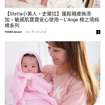
【Stella小美人。史黛拉】蓬鬆親膚無添
加，敏感肌寶寶安心使用－L’Ange 棉之境純
棉系列
YODEE-Anser
-
2021 年 6 月 24 日
0