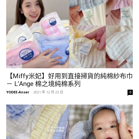
【Miffy米妃】好用到直接掃貨的純棉紗布巾
－ L’Ange 棉之境純棉系列
YODEE-Anser
-
2021 年 12 月 23 日
0