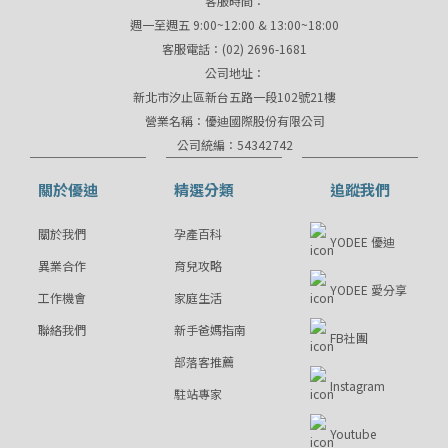
客服時間：
週一至週五 9:00~12:00 & 13:00~18:00
客服電話：(02) 2696-1681
公司地址：
新北市汐止區新台五路一段102號21樓
營業名稱：優迪國際股份有限公司
公司統編：54342742
關於優迪
精選分類
追蹤我們
關於我們
孕產百科
YODEE 優迪
異業合作
育兒攻略
YODEE 愛分享
工作機會
家庭生活
聯絡我們
新手爸媽指南
FB社團
部落客推薦
Instagram
駐站專家
Youtube