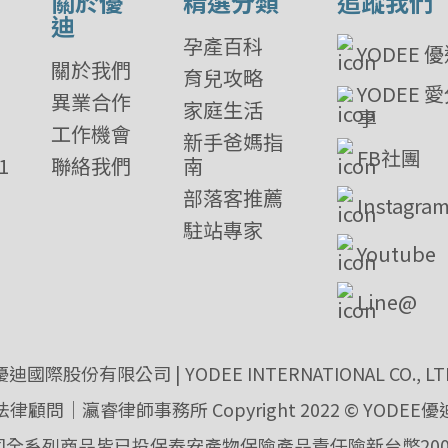
關於優
精選分類
追蹤我們
迪
孕產百科
YODEE 
關於我們
育兒攻略
YODEE 
異業合作
家庭生活
享
工作機會
新手爸媽指
FB社團
1
聯絡我們
南
部落客推薦
Instagra
駐站專家
Youtube
Line@
優迪國際股份有限公司 | YODEE INTERNATIONAL CO., LT
法律顧問｜瀛睿律師事務所 Copyright 2022 © YODEE優
司全系列商品皆已投保泰安產物保險產品責任險新台幣200