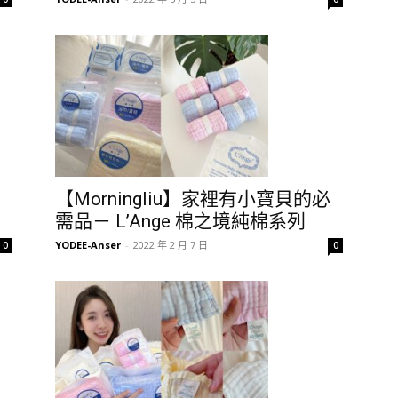
【Morningliu】家裡有小寶貝的必
需品－ L’Ange 棉之境純棉系列
YODEE-Anser
-
2022 年 2 月 7 日
0
0