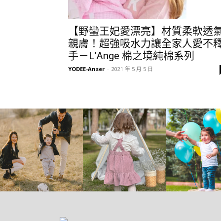
【野蠻王妃愛漂亮】材質柔軟透
親膚！超強吸水力讓全家人愛不
手－L’Ange 棉之境純棉系列
YODEE-Anser
-
2021 年 5 月 5 日