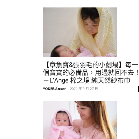
【章魚寶&張羽毛的小劇場】每一
個寶寶的必備品，用過就回不去
－L’Ange 棉之境 純天然紗布巾
YODEE-Anser
-
2021 年 9 月 27 日