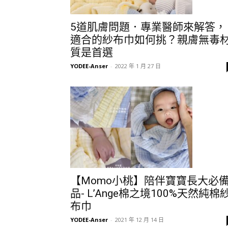
5道肌膚問題．專業醫師來解答，
適合的紗布巾如何挑？親膚無毒
質是首選
YODEE-Anser
-
2022 年 1 月 27 日
【Momo小桃】陪伴寶寶長大必
品- L’Ange棉之境100%天然純棉
布巾
YODEE-Anser
-
2021 年 12 月 14 日