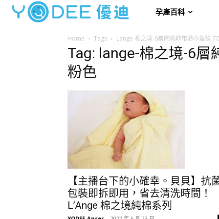
孕產百科
Home
Tags
Lange-棉之境-6層純棉紗布浴巾蓋毯-70
Tag: lange-棉之境-
粉色
【主播台下的小確幸。貝貝】抗
包裝即拆即用，省去清洗時間！
L’Ange 棉之境純棉系列
YODEE-Anser
-
2022 年 6 月 23 日