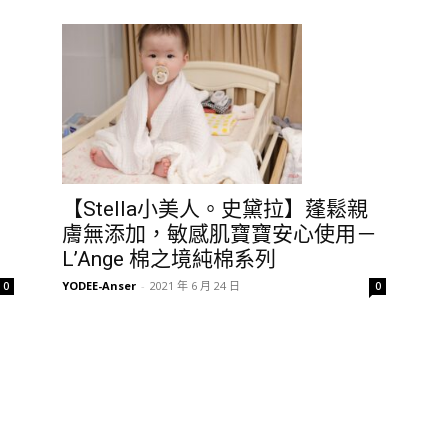
【Stella小美人。史黛拉】蓬鬆親
！
膚無添加，敏感肌寶寶安心使用－
L’Ange 棉之境純棉系列
YODEE-Anser
-
2021 年 6 月 24 日
0
0