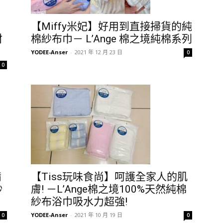
【Miffy米妃】好用到直接掃貨的純
材
棉紗布巾－ L’Ange 棉之境純棉系列
YODEE-Anser
-
2021 年 12 月 23 日
0
0
備
【Tiss玩味食尚】呵護全家人的肌
紗
膚! －L’Ange棉之境100%天然純棉
紗布浴巾吸水力超強!
YODEE-Anser
-
2021 年 10 月 19 日
0
0