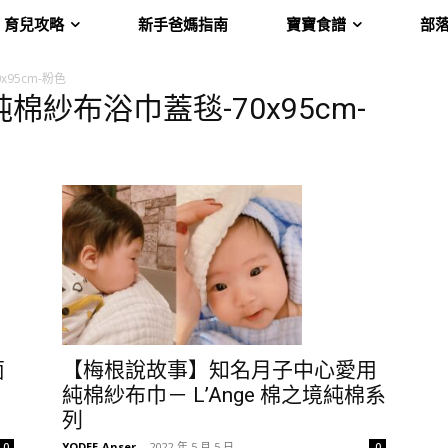
育兒攻略
新手爸媽指南
寶寶食譜
部
x95cm-粉色
6層純棉紗布浴巾蓋毯-70x95cm-
菌
【梅根說故事】知名月子中心愛用
純棉紗布巾－ L’Ange 棉之境純棉系
列
YODEE-Anser
-
2022 年 5 月 5 日
0
0