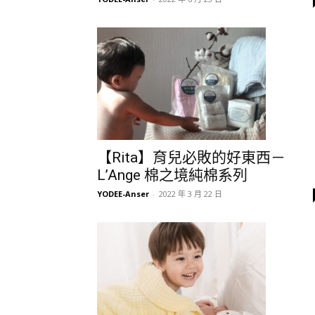
【Rita】育兒必敗的好東西－
L’Ange 棉之境純棉系列
YODEE-Anser
-
2022 年 3 月 22 日