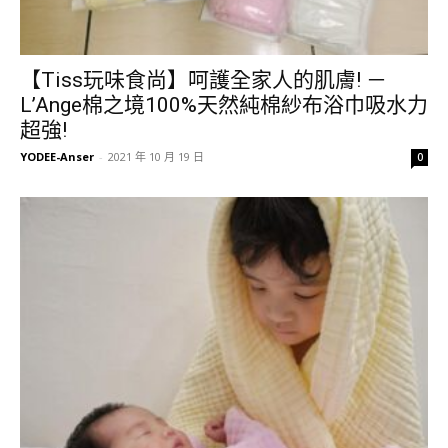
【Tiss玩味食尚】呵護全家人的肌膚! －
L’Ange棉之境100%天然純棉紗布浴巾吸水力
超強!
YODEE-Anser
-
2021 年 10 月 19 日
0