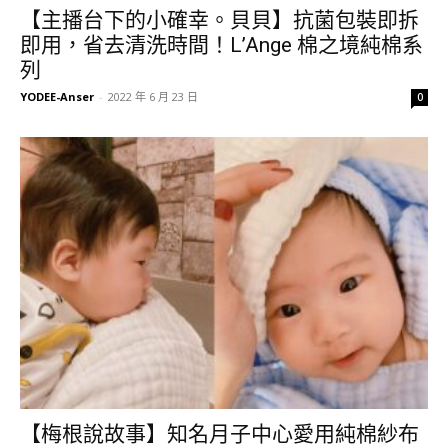
【主播台下的小確幸。貝貝】抗菌包裝即拆
即用，省去清洗時間！L’Ange 棉之境純棉系
列
YODEE-Anser
-
2022 年 6 月 23 日
0
【梅根說故事】知名月子中心愛用純棉紗布