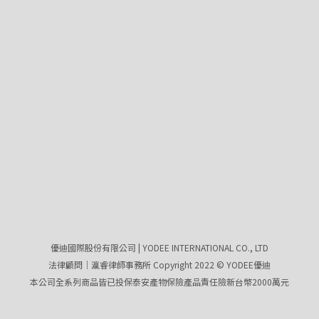
優迪國際股份有限公司 | YODEE INTERNATIONAL CO., LTD
法律顧問｜瀛睿律師事務所 Copyright 2022 © YODEE優迪
本公司全系列商品皆已投保泰安產物保險產品責任險新台幣2000萬元