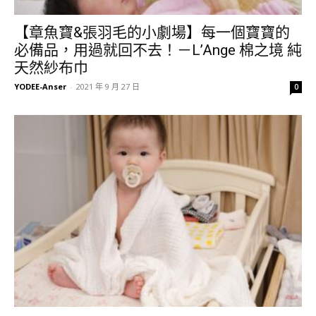
【章魚寶&張羽毛的小劇場】每一個寶寶的
必備品，用過就回不去！－L’Ange 棉之境 純
天然紗布巾
YODEE-Anser
-
2021 年 9 月 27 日
0