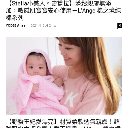
【Stella小美人。史黛拉】蓬鬆親膚無添
加，敏感肌寶寶安心使用－L’Ange 棉之境純
棉系列
YODEE-Anser
-
2021 年 6 月 24 日
0
【野蠻王妃愛漂亮】材質柔軟透氣親膚！超