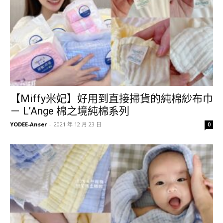
【Miffy米妃】好用到直接掃貨的純棉紗布巾
－ L’Ange 棉之境純棉系列
YODEE-Anser
-
2021 年 12 月 23 日
0