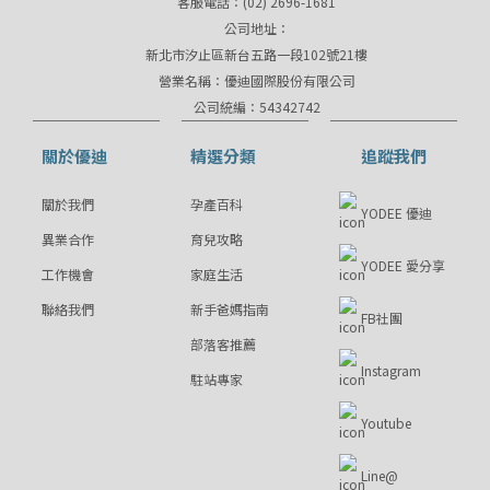
客服電話：(02) 2696-1681
公司地址：
新北市汐止區新台五路一段102號21樓
營業名稱：優迪國際股份有限公司
公司統編：54342742
關於優迪
精選分類
追蹤我們
關於我們
孕產百科
YODEE 優迪
異業合作
育兒攻略
YODEE 愛分享
工作機會
家庭生活
聯絡我們
新手爸媽指南
FB社團
部落客推薦
Instagram
駐站專家
Youtube
Line@