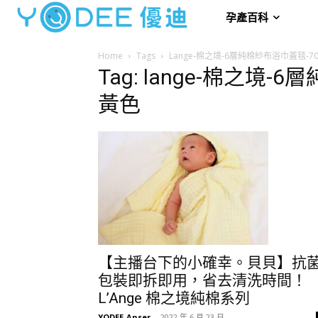
孕產百科
Home
Tags
Lange-棉之境-6層純棉紗布浴巾蓋毯-70
Tag: lange-棉之境-
黃色
【主播台下的小確幸。貝貝】抗
包裝即拆即用，省去清洗時間！
L’Ange 棉之境純棉系列
YODEE-Anser
-
2022 年 6 月 23 日