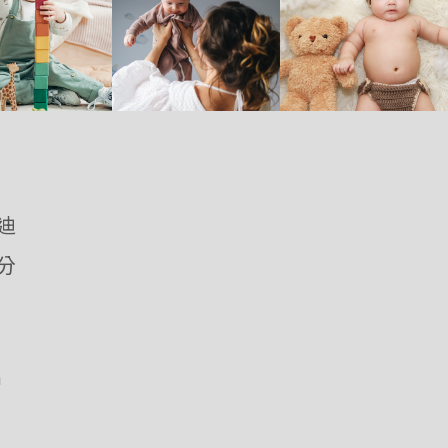
優迪
愛分
m