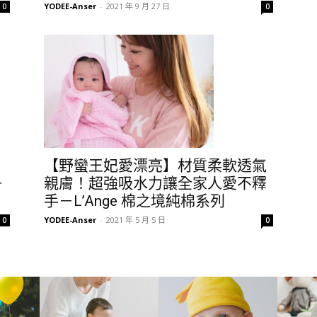
YODEE-Anser
-
2021 年 9 月 27 日
0
0
【野蠻王妃愛漂亮】材質柔軟透氣
－
親膚！超強吸水力讓全家人愛不釋
手－L’Ange 棉之境純棉系列
YODEE-Anser
-
2021 年 5 月 5 日
0
0