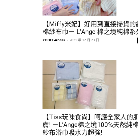
【Miffy米妃】好用到直接掃貨的
棉紗布巾－ L’Ange 棉之境純棉系
YODEE-Anser
-
2021 年 12 月 23 日
【Tiss玩味食尚】呵護全家人的
膚! －L’Ange棉之境100%天然純
紗布浴巾吸水力超強!