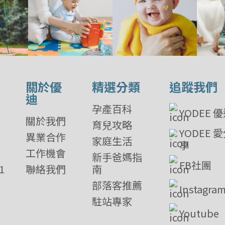
關於優
精選分類
追蹤我們
迪
孕產百科
YODEE 
關於我們
育兒攻略
YODEE 
異業合作
家庭生活
享
工作機會
新手爸媽指
FB社團
1
聯絡我們
南
部落客推薦
Instagra
駐站專家
Youtube