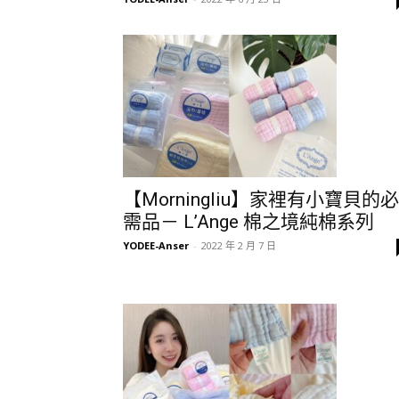
【Morningliu】家裡有小寶貝的必
需品－ L’Ange 棉之境純棉系列
YODEE-Anser
-
2022 年 2 月 7 日