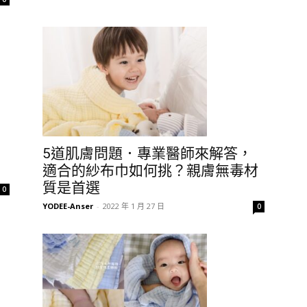
5道肌膚問題．專業醫師來解答，
適合的紗布巾如何挑？親膚無毒材
質是首選
0
YODEE-Anser
-
2022 年 1 月 27 日
0