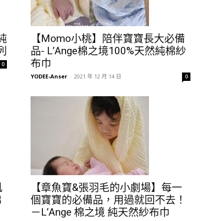
純
【Momo小桃】陪伴寶寶長大必備
列
品- L’Ange棉之境100%天然純棉紗
布巾
0
YODEE-Anser
-
2021 年 12 月 14 日
0
肌
【章魚寶&張羽毛的小劇場】每一
棉
個寶寶的必備品，用過就回不去！
－L’Ange 棉之境 純天然紗布巾