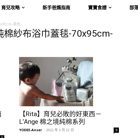
育兒攻略
新手爸媽指南
寶寶食譜
部
x95cm-黃色
6層純棉紗布浴巾蓋毯-70x95cm-
菌
【Rita】育兒必敗的好東西－
L’Ange 棉之境純棉系列
YODEE-Anser
-
2022 年 3 月 22 日
0
0