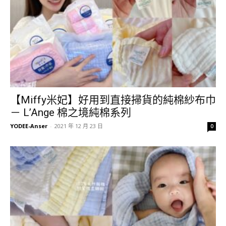
【Miffy米妃】好用到直接掃貨的純棉紗布巾
－ L’Ange 棉之境純棉系列
YODEE-Anser
-
2021 年 12 月 23 日
0