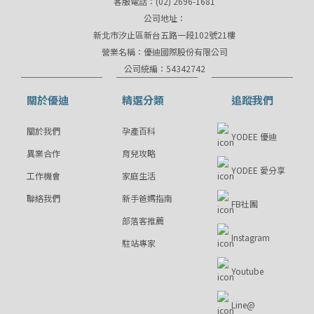
客服電話：(02) 2696-1681
公司地址：
新北市汐止區新台五路一段102號21樓
營業名稱：優迪國際股份有限公司
公司統編：54342742
關於優迪
精選分類
追蹤我們
關於我們
孕產百科
YODEE 優迪
異業合作
育兒攻略
YODEE 愛分享
工作機會
家庭生活
聯絡我們
新手爸媽指南
FB社團
部落客推薦
Instagram
駐站專家
Youtube
Line@