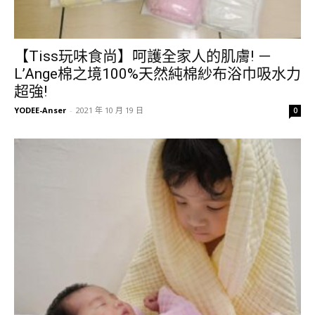
【Tiss玩味食尚】呵護全家人的肌膚! －
L’Ange棉之境100%天然純棉紗布浴巾吸水力
超強!
YODEE-Anser
-
2021 年 10 月 19 日
0