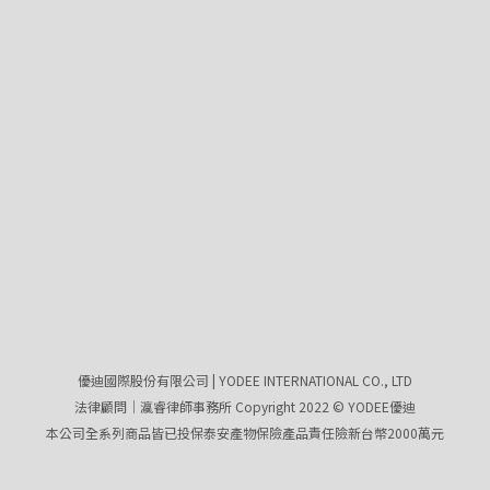
優迪國際股份有限公司 | YODEE INTERNATIONAL CO., LTD
法律顧問｜瀛睿律師事務所 Copyright 2022 © YODEE優迪
本公司全系列商品皆已投保泰安產物保險產品責任險新台幣2000萬元