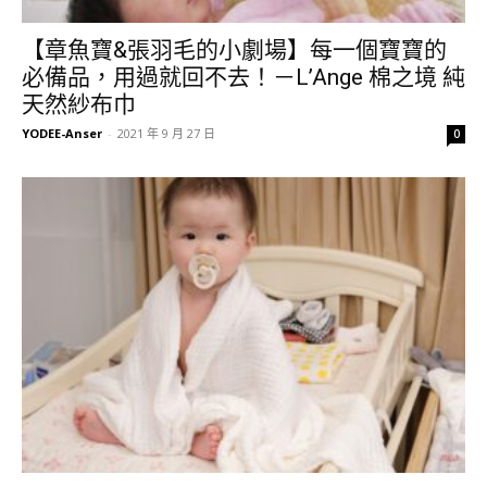
【章魚寶&張羽毛的小劇場】每一個寶寶的
必備品，用過就回不去！－L’Ange 棉之境 純
天然紗布巾
YODEE-Anser
-
2021 年 9 月 27 日
0