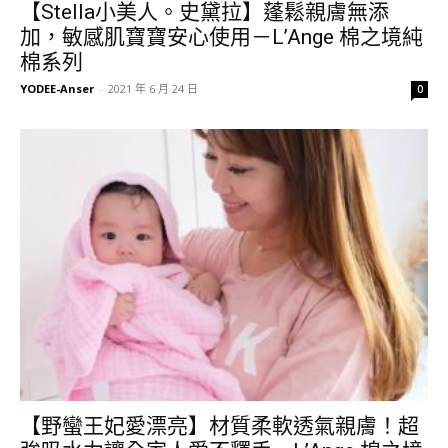
【Stella小美人。史黛拉】蓬鬆親膚無添
加，敏感肌寶寶安心使用－L’Ange 棉之境純
棉系列
YODEE-Anser
-
2021 年 6 月 24 日
0
【野蠻王妃愛漂亮】材質柔軟透氣親膚！超