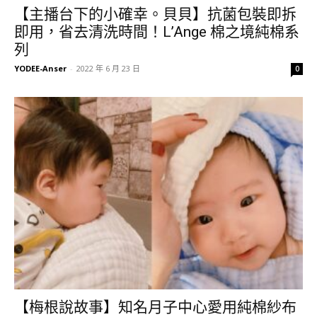
【主播台下的小確幸。貝貝】抗菌包裝即拆
即用，省去清洗時間！L’Ange 棉之境純棉系
列
YODEE-Anser
-
2022 年 6 月 23 日
0
【梅根說故事】知名月子中心愛用純棉紗布