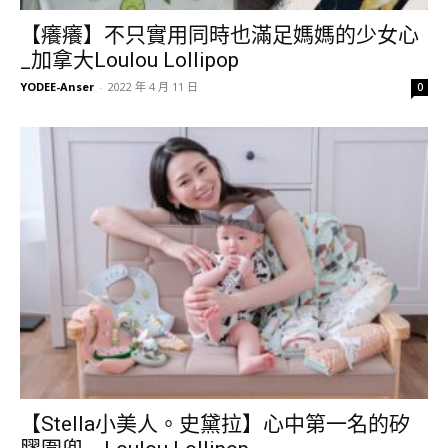
【癢癢】不只實用同時也滿足媽媽的少女心
_加拿大Loulou Lollipop
YODEE-Anser
-
2022 年 4 月 11 日
0
【Stella小美人。史黛拉】心中第一名的矽